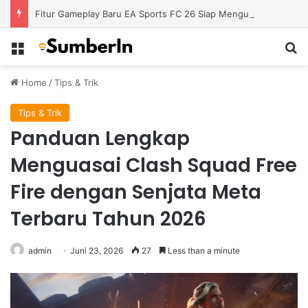
Fitur Gameplay Baru EA Sports FC 26 Siap Mengubah Cara Bermain di Lapangan Virtual
Menu
S
Home
/
Tips & Trik
Tips & Trik
Panduan Lengkap
Menguasai Clash Squad Free
Fire dengan Senjata Meta
Terbaru Tahun 2026
admin
Juni 23, 2026
27
Less than a minute