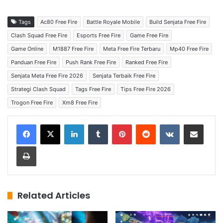
Tags
Ac80 Free Fire
Battle Royale Mobile
Build Senjata Free Fire
Clash Squad Free Fire
Esports Free Fire
Game Free Fire
Game Online
M1887 Free Fire
Meta Free Fire Terbaru
Mp40 Free Fire
Panduan Free Fire
Push Rank Free Fire
Ranked Free Fire
Senjata Meta Free Fire 2026
Senjata Terbaik Free Fire
Strategi Clash Squad
Tags Free Fire
Tips Free Fire 2026
Trogon Free Fire
Xm8 Free Fire
LinkedIn
Tumblr
Pinterest
Reddit
VKontakte
Share via Email
Print
Related Articles