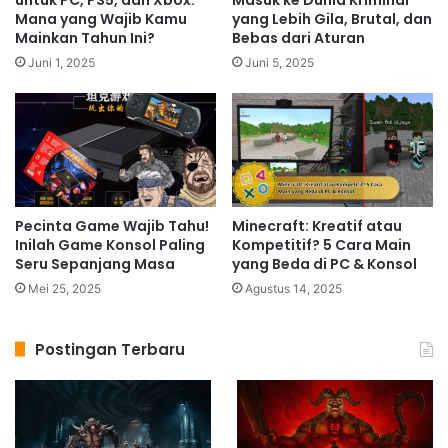
untuk PC, PS5, dan Xbox:
Masuk ke Dunia Kriminal
Mana yang Wajib Kamu
yang Lebih Gila, Brutal, dan
Mainkan Tahun Ini?
Bebas dari Aturan
Juni 1, 2025
Juni 5, 2025
Pecinta Game Wajib Tahu!
Minecraft: Kreatif atau
Inilah Game Konsol Paling
Kompetitif? 5 Cara Main
Seru Sepanjang Masa
yang Beda di PC & Konsol
Mei 25, 2025
Agustus 14, 2025
Postingan Terbaru