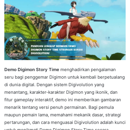
Demo Digimon Story Time
menghadirkan pengalaman
seru bagi penggemar Digimon untuk kembali berpetualang
di dunia digital. Dengan sistem Digivolution yang
menantang, karakter-karakter Digimon yang ikonik, dan
fitur gameplay interaktif, demo ini memberikan gambaran
menarik tentang versi penuh permainan. Bagi pemula
maupun pemain lama, memahami mekanik dasar, strategi
pertarungan, dan cara menguasai Digivolution adalah kunci
untuk menikmati Demo Digimon Story Time secara