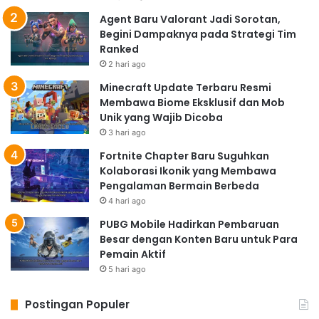
Agent Baru Valorant Jadi Sorotan,
Begini Dampaknya pada Strategi Tim
Ranked
2 hari ago
Minecraft Update Terbaru Resmi
Membawa Biome Eksklusif dan Mob
Unik yang Wajib Dicoba
3 hari ago
Fortnite Chapter Baru Suguhkan
Kolaborasi Ikonik yang Membawa
Pengalaman Bermain Berbeda
4 hari ago
PUBG Mobile Hadirkan Pembaruan
Besar dengan Konten Baru untuk Para
Pemain Aktif
5 hari ago
Postingan Populer