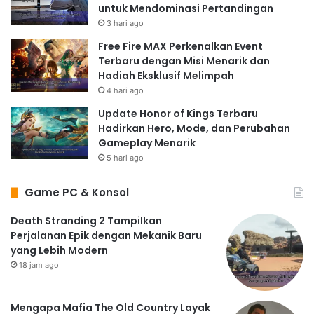
untuk Mendominasi Pertandingan
3 hari ago
Free Fire MAX Perkenalkan Event
Terbaru dengan Misi Menarik dan
Hadiah Eksklusif Melimpah
4 hari ago
Update Honor of Kings Terbaru
Hadirkan Hero, Mode, dan Perubahan
Gameplay Menarik
5 hari ago
Game PC & Konsol
Death Stranding 2 Tampilkan
Perjalanan Epik dengan Mekanik Baru
yang Lebih Modern
18 jam ago
Mengapa Mafia The Old Country Layak