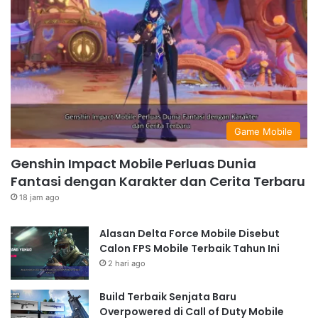
Game Mobile
Genshin Impact Mobile Perluas Dunia
Fantasi dengan Karakter dan Cerita Terbaru
18 jam ago
Alasan Delta Force Mobile Disebut
Calon FPS Mobile Terbaik Tahun Ini
2 hari ago
Build Terbaik Senjata Baru
Overpowered di Call of Duty Mobile