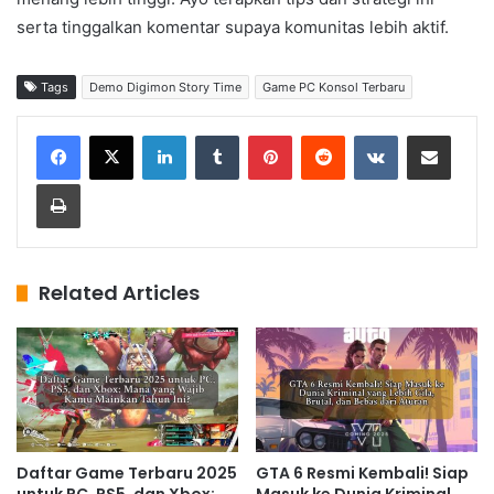
serta tinggalkan komentar supaya komunitas lebih aktif.
Tags
Demo Digimon Story Time
Game PC Konsol Terbaru
LinkedIn
Tumblr
Pinterest
Reddit
VKontakte
Share via Email
Print
Related Articles
Daftar Game Terbaru 2025
GTA 6 Resmi Kembali! Siap