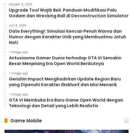
Oktober 3, 2025
Upgrade Tool Wajib Beli: Panduan Modifikasi Palu
Godam dan Wrecking Ball di Deconstruction Simulator
Juni 9, 2025
Date Everything!: Simulasi Kencan Penuh Warna dan
Humor dengan Karakter Unik yang Membuatmu Jatuh
Hati
1 minggu ago
Antusiasme Gamer Dunia terhadap GTA VI Semakin
Besar Menjelang Era Open World Berikutnya
1 minggu ago
Genshin Impact Menghadirkan Update Region Baru
yang Dipenuhi Karakter Eksklusif dan Misi Menarik
1 minggu ago
GTA VI Membuka Era Baru Game Open World dengan
Teknologi dan Detail yang Lebih Realistis
Game Mobile