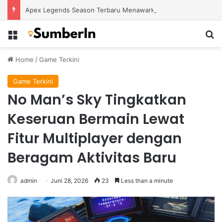
Apex Legends Season Terbaru Menawarkan Strategi Baru Melalui Kehadiran Legend Generasi Berikutnya
Menu
S
Home
/
Game Terkini
Game Terkini
No Man’s Sky Tingkatkan
Keseruan Bermain Lewat
Fitur Multiplayer dengan
Beragam Aktivitas Baru
admin
Juni 28, 2026
23
Less than a minute