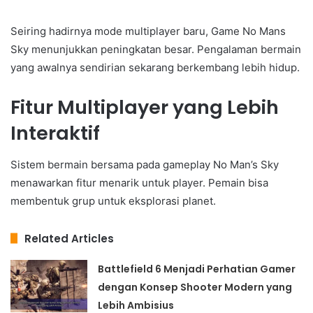
Seiring hadirnya mode multiplayer baru, Game No Mans
Sky menunjukkan peningkatan besar. Pengalaman bermain
yang awalnya sendirian sekarang berkembang lebih hidup.
Fitur Multiplayer yang Lebih
Interaktif
Sistem bermain bersama pada gameplay No Man’s Sky
menawarkan fitur menarik untuk player. Pemain bisa
membentuk grup untuk eksplorasi planet.
Related Articles
Battlefield 6 Menjadi Perhatian Gamer
dengan Konsep Shooter Modern yang
Lebih Ambisius