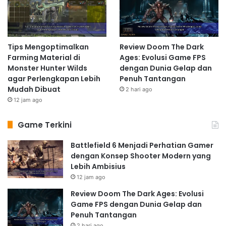
Tips Mengoptimalkan
Review Doom The Dark
Farming Material di
Ages: Evolusi Game FPS
Monster Hunter Wilds
dengan Dunia Gelap dan
agar Perlengkapan Lebih
Penuh Tantangan
Mudah Dibuat
2 hari ago
12 jam ago
Game Terkini
Battlefield 6 Menjadi Perhatian Gamer
dengan Konsep Shooter Modern yang
Lebih Ambisius
12 jam ago
Review Doom The Dark Ages: Evolusi
Game FPS dengan Dunia Gelap dan
Penuh Tantangan
2 hari ago