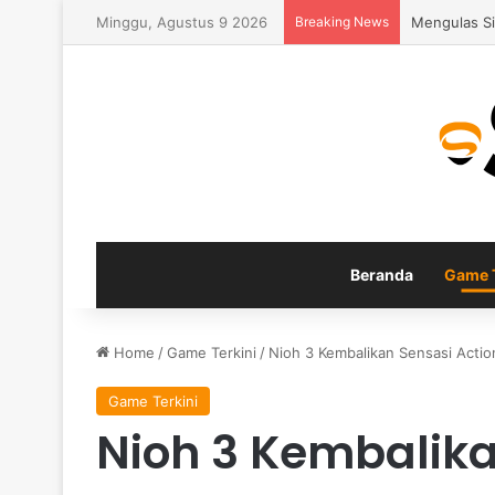
Minggu, Agustus 9 2026
Breaking News
Fitur Gamep
Beranda
Game T
Home
/
Game Terkini
/
Nioh 3 Kembalikan Sensasi Acti
Game Terkini
Nioh 3 Kembalika