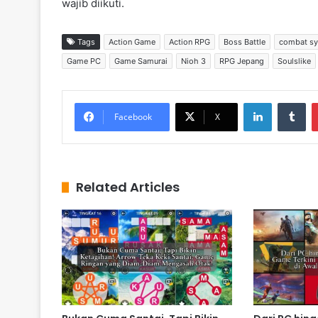
wajib diikuti.
Tags
Action Game
Action RPG
Boss Battle
combat s
Game PC
Game Samurai
Nioh 3
RPG Jepang
Soulslike
LinkedIn
Tumblr
Facebook
X
Related Articles