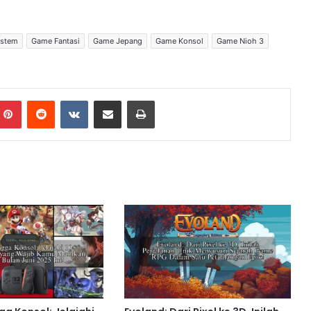
ystem
Game Fantasi
Game Jepang
Game Konsol
Game Nioh 3
Pinterest
Reddit
VKontakte
Share via Email
Print