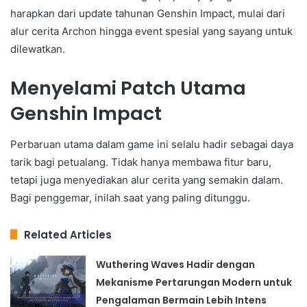
harapkan dari update tahunan Genshin Impact, mulai dari
alur cerita Archon hingga event spesial yang sayang untuk
dilewatkan.
Menyelami Patch Utama
Genshin Impact
Perbaruan utama dalam game ini selalu hadir sebagai daya
tarik bagi petualang. Tidak hanya membawa fitur baru,
tetapi juga menyediakan alur cerita yang semakin dalam.
Bagi penggemar, inilah saat yang paling ditunggu.
Related Articles
Wuthering Waves Hadir dengan
Mekanisme Pertarungan Modern untuk
Pengalaman Bermain Lebih Intens