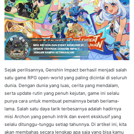
Sejak perilisannya, Genshin Impact berhasil menjadi salah
satu game RPG open-world yang paling dicintai di seluruh
dunia. Dengan dunia yang luas, cerita yang mendalam,
serta update rutin yang penuh kejutan, game ini selalu
punya cara untuk membuat pemainnya betah berlama-
lama. Salah satu daya tarik terbesarnya adalah hadirnya
misi Archon yang penuh intrik dan event eksklusif yang
selalu ditunggu-tunggu setiap tahunnya. Di artikel ini, kita
akan membahas secara lengkap apa saja yang bisa kamu