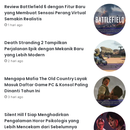
Review Battlefield 6 dengan Fitur Baru
yang Membuat Sensasi Perang Virtual
Semakin Realistis
1 hari ago
Death Stranding 2 Tampilkan
Perjalanan Epik dengan Mekanik Baru
yang Lebih Modern
2 hari ago
Mengapa Mafia The Old Country Layak
Masuk Daftar Game PC & Konsol Paling
Dinanti Tahun Ini
3 hari ago
Silent Hill f Siap Menghadirkan
Pengalaman Horor Psikologis yang
Lebih Mencekam dari Sebelumnya