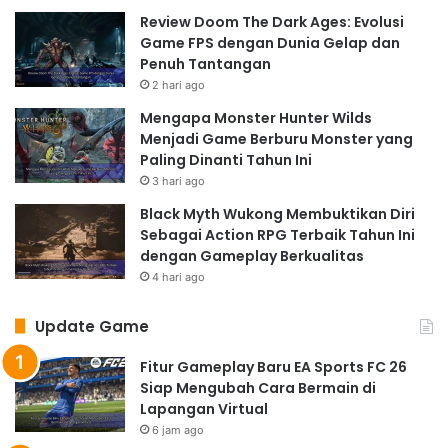
Review Doom The Dark Ages: Evolusi
Game FPS dengan Dunia Gelap dan
Penuh Tantangan
2 hari ago
Mengapa Monster Hunter Wilds
Menjadi Game Berburu Monster yang
Paling Dinanti Tahun Ini
3 hari ago
Black Myth Wukong Membuktikan Diri
Sebagai Action RPG Terbaik Tahun Ini
dengan Gameplay Berkualitas
4 hari ago
Update Game
Fitur Gameplay Baru EA Sports FC 26
Siap Mengubah Cara Bermain di
Lapangan Virtual
6 jam ago