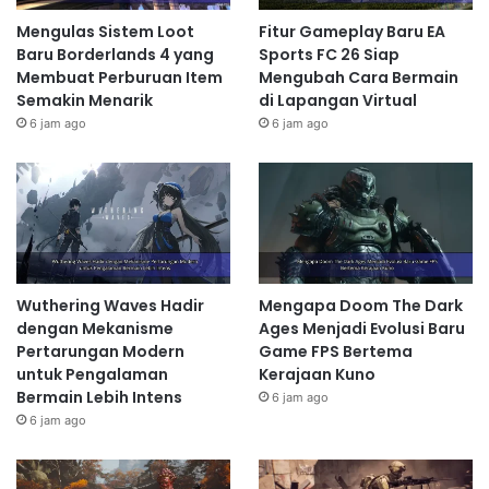
Mengulas Sistem Loot
Fitur Gameplay Baru EA
Baru Borderlands 4 yang
Sports FC 26 Siap
Membuat Perburuan Item
Mengubah Cara Bermain
Semakin Menarik
di Lapangan Virtual
6 jam ago
6 jam ago
Wuthering Waves Hadir
Mengapa Doom The Dark
dengan Mekanisme
Ages Menjadi Evolusi Baru
Pertarungan Modern
Game FPS Bertema
untuk Pengalaman
Kerajaan Kuno
Bermain Lebih Intens
6 jam ago
6 jam ago