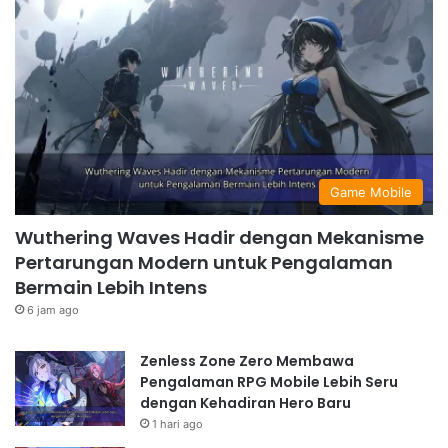
Game Mobile
Wuthering Waves Hadir dengan Mekanisme
Pertarungan Modern untuk Pengalaman
Bermain Lebih Intens
6 jam ago
Zenless Zone Zero Membawa
Pengalaman RPG Mobile Lebih Seru
dengan Kehadiran Hero Baru
1 hari ago