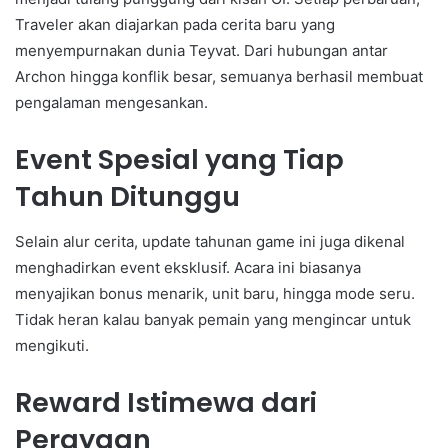
Traveler akan diajarkan pada cerita baru yang
menyempurnakan dunia Teyvat. Dari hubungan antar
Archon hingga konflik besar, semuanya berhasil membuat
pengalaman mengesankan.
Event Spesial yang Tiap
Tahun Ditunggu
Selain alur cerita, update tahunan game ini juga dikenal
menghadirkan event eksklusif. Acara ini biasanya
menyajikan bonus menarik, unit baru, hingga mode seru.
Tidak heran kalau banyak pemain yang mengincar untuk
mengikuti.
Reward Istimewa dari
Perayaan