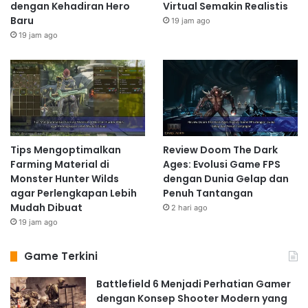
dengan Kehadiran Hero
Virtual Semakin Realistis
menembak yang intens dan menantang. Bermain
Baru
19 jam ago
dengan teman menjadi semakin seru, karena
game
ini
19 jam ago
mendukung mode
co-op
. Menghadapi gelombang
musuh yang tak henti-hentinya dengan berbagai
senjata dan kemampuan khusus, Contra memberikan
pengalaman bermain yang tak terlupakan.
Game
ini
juga menjadi salah satu
game
retro yang sering
dimainkan secara bergantian oleh anak-anak di era
Tips Mengoptimalkan
Review Doom The Dark
tersebut.
Farming Material di
Ages: Evolusi Game FPS
Street Fighter II: Revolusi di
Monster Hunter Wilds
dengan Dunia Gelap dan
Dunia
Fighting Game
agar Perlengkapan Lebih
Penuh Tantangan
Mudah Dibuat
2 hari ago
Street Fighter II mengubah lanskap
fighting game
19 jam ago
selamanya.
Game
ini memperkenalkan sistem
pertarungan yang kompleks dan karakter-karakter
Game Terkini
yang ikonik, seperti Ryu, Ken, Chun-Li, dan Guile.
Battlefield 6 Menjadi Perhatian Gamer
Pertandingan satu lawan satu yang menegangkan dan
dengan Konsep Shooter Modern yang
berbagai
special move
yang spektakuler membuat