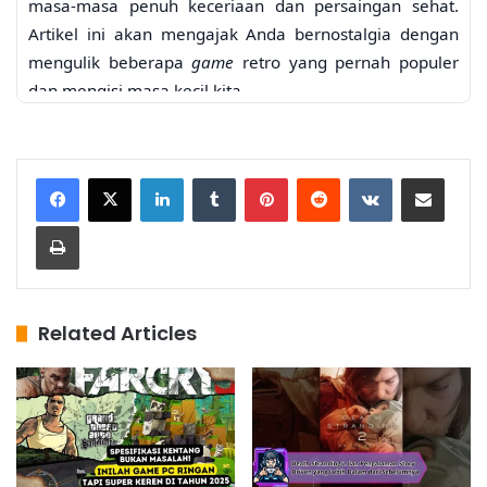
masa-masa penuh keceriaan dan persaingan sehat.
Artikel ini akan mengajak Anda bernostalgia dengan
mengulik beberapa
game
retro yang pernah populer
dan mengisi masa kecil kita.
Legenda Konsol 8-bit dan
16-bit: Game Retro yang Tak
LinkedIn
Tumblr
Pinterest
Reddit
VKontakte
Share via Email
Lekang Oleh Waktu
Print
Era 8-bit dan 16-bit menandai puncak kejayaan
game
retro. Konsol-konsol seperti Nintendo NES, Super
Nintendo (SNES), dan Sega Mega Drive melahirkan
sederet judul
game
yang hingga kini masih dikenang.
Related Articles
Grafiknya mungkin sederhana dibandingkan standar
saat ini, namun
gameplay
-nya yang adiktif dan cerita
yang menarik membuat
game
–
game
ini tetap abadi.
Related Articles