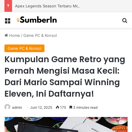
Apex Legends Season Terbaru Menawarkan Strategi Baru Melalui Kehadiran Legend Generasi Berikutnya
Menu
S
Home
/
Game PC & Konsol
Game PC & Konsol
Kumpulan Game Retro yang
Pernah Mengisi Masa Kecil:
Dari Mario Sampai Winning
Eleven, Ini Daftarnya!
admin
Juni 12, 2025
175
3 minutes read