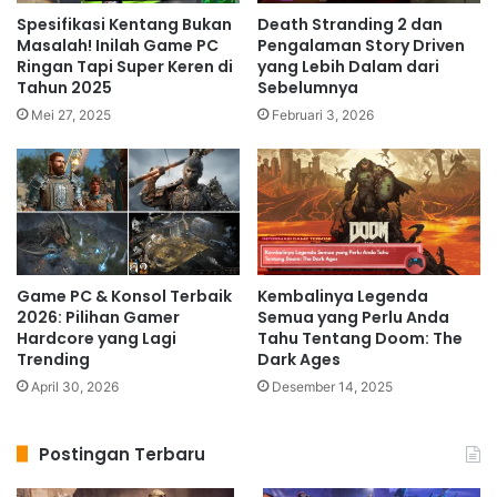
Spesifikasi Kentang Bukan
Death Stranding 2 dan
Review Battlefield 6 dengan Fitur
Masalah! Inilah Game PC
Pengalaman Story Driven
Baru yang Membuat Sensasi Perang
Ringan Tapi Super Keren di
yang Lebih Dalam dari
Virtual Semakin Realistis
Tahun 2025
Sebelumnya
19 jam ago
Mei 27, 2025
Februari 3, 2026
Death Stranding 2 Tampilkan
Perjalanan Epik dengan Mekanik
Baru yang Lebih Modern
2 hari ago
Game PC & Konsol Terbaik
Kembalinya Legenda
Mengapa Mafia The Old Country
2026: Pilihan Gamer
Semua yang Perlu Anda
Layak Masuk Daftar Game PC &
Hardcore yang Lagi
Tahu Tentang Doom: The
Konsol Paling Dinanti Tahun Ini
Trending
Dark Ages
3 hari ago
April 30, 2026
Desember 14, 2025
Postingan Terbaru
Super Mario Bros.: Petualangan