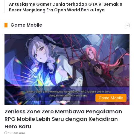
Tekken 3: Raja
Fighting Game
3D
Antusiasme Gamer Dunia terhadap GTA VI Semakin
Besar Menjelang Era Open World Berikutnya
Tekken 3 merupakan salah satu
fighting game
3D
terbaik di PlayStation. Dengan
roster
karakter yang
Game Mobile
beragam dan sistem pertarungan yang kompleks,
Tekken 3 menawarkan pengalaman bermain yang seru
dan kompetitif. Gerakan-gerakan karakter yang
realistis dan efek visual yang memukau untuk masanya
menjadikan
game
ini sangat populer.
Final Fantasy VII: RPG Legendaris
Final Fantasy VII merupakan salah satu
role-playing
game
(RPG) paling berpengaruh sepanjang masa.
Cerita yang epik, karakter yang kompleks, dan sistem
Game Mobile
pertarungan yang inovatif membuat
game
ini begitu
digemari. Final Fantasy VII juga memiliki soundtrack
Zenless Zone Zero Membawa Pengalaman
yang luar biasa, yang hingga kini masih didengarkan
RPG Mobile Lebih Seru dengan Kehadiran
oleh banyak penggemar.
Hero Baru
Game Olahraga Retro:
19 jam ago