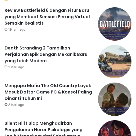
nya yang menekankan pada strategi dan kontrol bola,
membuat
game
ini terasa berbeda dari pesaingnya.
Review Battlefield 6 dengan Fitur Baru
yang Membuat Sensasi Perang Virtual
Momen-momen mencetak gol spektakuler dan
Semakin Realistis
pertandingan yang menegangkan selalu menjadi
19 jam ago
kenangan tersendiri bagi para pemainnya. Bermain
Winning Eleven bersama teman-teman, beradu strategi
Death Stranding 2 Tampilkan
dan skill menjadi salah satu kegiatan favorit saat itu.
Perjalanan Epik dengan Mekanik Baru
Kesimpulan: Kenangan
yang Lebih Modern
Masa Kecil yang Tak Ternilai
2 hari ago
Game
retro lebih dari sekadar hiburan. Mereka adalah
Mengapa Mafia The Old Country Layak
jendela menuju masa lalu, membawa kita kembali ke
Masuk Daftar Game PC & Konsol Paling
masa-masa penuh keceriaan, persaingan, dan
Dinanti Tahun Ini
kenangan tak terlupakan bersama teman dan
3 hari ago
keluarga. Dari Super Mario Bros. hingga Winning
Eleven,
game
–
game
ini telah meninggalkan jejak yang
Silent Hill f Siap Menghadirkan
mendalam dalam sejarah
game
dan kehidupan kita.
Pengalaman Horor Psikologis yang
Meskipun teknologi
game
telah berkembang pesat,