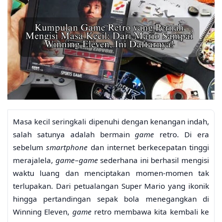
Masa kecil seringkali dipenuhi dengan kenangan indah,
salah satunya adalah bermain
game
retro. Di era
sebelum
smartphone
dan internet berkecepatan tinggi
merajalela,
game
–
game
sederhana ini berhasil mengisi
waktu luang dan menciptakan momen-momen tak
terlupakan. Dari petualangan Super Mario yang ikonik
hingga pertandingan sepak bola menegangkan di
Winning Eleven,
game
retro membawa kita kembali ke