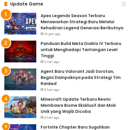
Update Game
Generasi Baru
Apex Legends Season Terbaru
Era 128-bit menandai lompatan besar dalam kualitas
Menawarkan Strategi Baru Melalui
grafis dan
gameplay
. PlayStation, sebagai konsol
game
Kehadiran Legend Generasi Berikutnya
3D pertama yang sukses secara komersial,
19 jam ago
menghadirkan pengalaman bermain
game
yang jauh
Panduan Build Meta Diablo IV Terbaru
untuk Menghadapi Tantangan Level
lebih realistis dan imersif.
Tinggi
2 hari ago
Read Also:
Agent Baru Valorant Jadi Sorotan,
Begini Dampaknya pada Strategi Tim
Ranked
"Game Nostalgia PS1, PS2, dan PC Tahun 90-
3 hari ago
an hingga 2000-an: Mana yang Paling Kamu
Rindukan?"
Minecraft Update Terbaru Resmi
Membawa Biome Eksklusif dan Mob
"Deretan Game Jadul PC & Konsol yang Bikin
Unik yang Wajib Dicoba
Kita Serasa Balik ke Masa SD — Masih Ada
4 hari ago
yang Bisa Dimainkan di 2025!"
Fortnite Chapter Baru Suguhkan