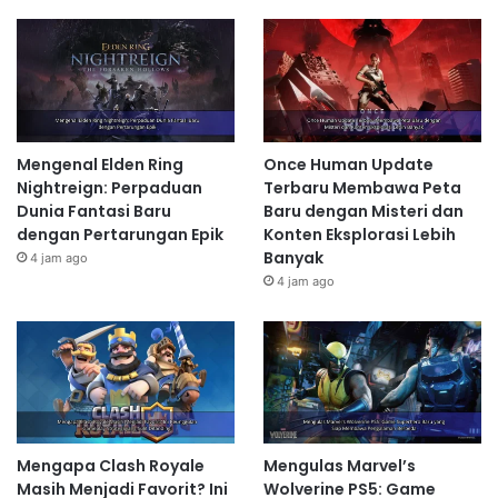
Mengenal Elden Ring
Once Human Update
Nightreign: Perpaduan
Terbaru Membawa Peta
Dunia Fantasi Baru
Baru dengan Misteri dan
dengan Pertarungan Epik
Konten Eksplorasi Lebih
Banyak
4 jam ago
4 jam ago
Mengapa Clash Royale
Mengulas Marvel’s
Masih Menjadi Favorit? Ini
Wolverine PS5: Game