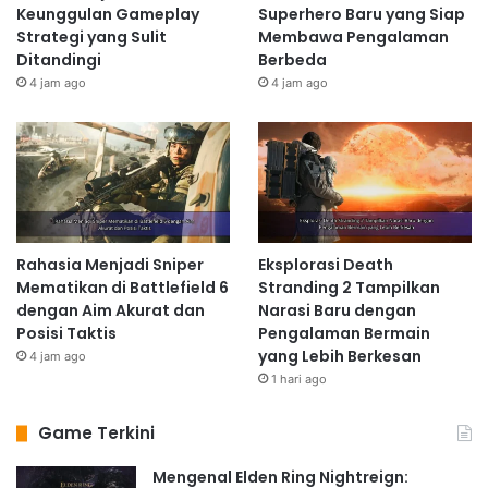
Keunggulan Gameplay
Superhero Baru yang Siap
Strategi yang Sulit
Membawa Pengalaman
Ditandingi
Berbeda
4 jam ago
4 jam ago
Rahasia Menjadi Sniper
Eksplorasi Death
Mematikan di Battlefield 6
Stranding 2 Tampilkan
dengan Aim Akurat dan
Narasi Baru dengan
Posisi Taktis
Pengalaman Bermain
yang Lebih Berkesan
4 jam ago
1 hari ago
Game Terkini
Mengenal Elden Ring Nightreign: