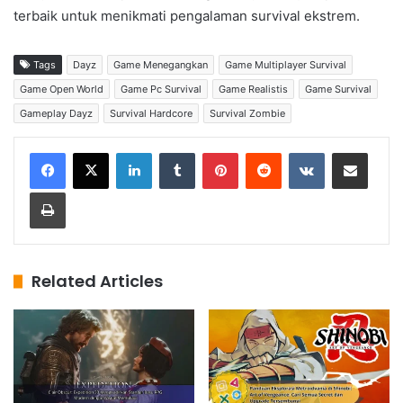
terbaik untuk menikmati pengalaman survival ekstrem.
Tags
Dayz
Game Menegangkan
Game Multiplayer Survival
Game Open World
Game Pc Survival
Game Realistis
Game Survival
Gameplay Dayz
Survival Hardcore
Survival Zombie
LinkedIn
Tumblr
Pinterest
Reddit
VKontakte
Share via Email
Print
Related Articles