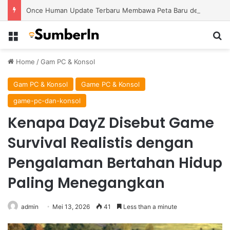
Once Human Update Terbaru Membawa Peta Baru dengan Misteri dan Konten Eksplorasi Lebih Banyak
Menu
S
Home
/
Gam PC & Konsol
Gam PC & Konsol
Game PC & Konsol
game-pc-dan-konsol
Kenapa DayZ Disebut Game
Survival Realistis dengan
Pengalaman Bertahan Hidup
Paling Menegangkan
admin
Mei 13, 2026
41
Less than a minute