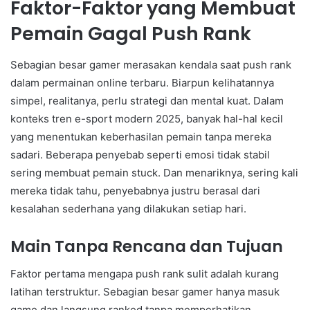
Faktor-Faktor yang Membuat
Pemain Gagal Push Rank
Sebagian besar gamer merasakan kendala saat push rank
dalam permainan online terbaru. Biarpun kelihatannya
simpel, realitanya, perlu strategi dan mental kuat. Dalam
konteks tren e-sport modern 2025, banyak hal-hal kecil
yang menentukan keberhasilan pemain tanpa mereka
sadari. Beberapa penyebab seperti emosi tidak stabil
sering membuat pemain stuck. Dan menariknya, sering kali
mereka tidak tahu, penyebabnya justru berasal dari
kesalahan sederhana yang dilakukan setiap hari.
Main Tanpa Rencana dan Tujuan
Faktor pertama mengapa push rank sulit adalah kurang
latihan terstruktur. Sebagian besar gamer hanya masuk
game dan langsung ranked tanpa memperhatikan