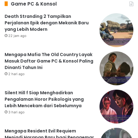
Game PC & Konsol
Death Stranding 2 Tampilkan
Perjalanan Epik dengan Mekanik Baru
yang Lebih Modern
22 jam ago
Mengapa Mafia The Old Country Layak
Masuk Daftar Game PC & Konsol Paling
Dinanti Tahun Ini
2 hari ago
Silent Hill f Siap Menghadirkan
Pengalaman Horor Psikologis yang
Lebih Mencekam dari Sebelumnya
3 hari ago
Mengapa Resident Evil Requiem
Menjadi Harapan Baru bagi Penggemar