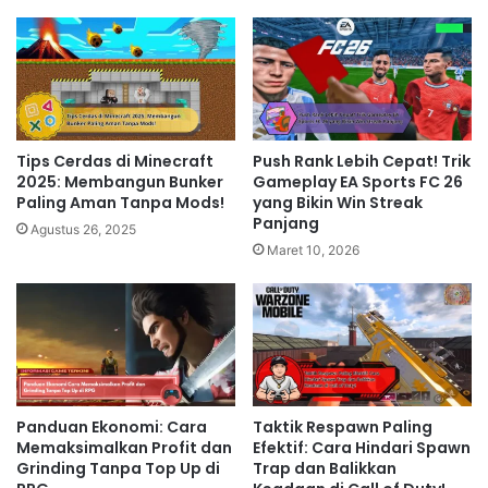
Tips Cerdas di Minecraft
Push Rank Lebih Cepat! Trik
2025: Membangun Bunker
Gameplay EA Sports FC 26
Paling Aman Tanpa Mods!
yang Bikin Win Streak
Panjang
Agustus 26, 2025
Maret 10, 2026
Panduan Ekonomi: Cara
Taktik Respawn Paling
Memaksimalkan Profit dan
Efektif: Cara Hindari Spawn
Grinding Tanpa Top Up di
Trap dan Balikkan