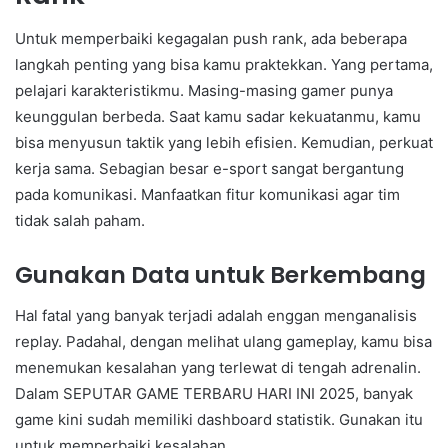
Untuk memperbaiki kegagalan push rank, ada beberapa
langkah penting yang bisa kamu praktekkan. Yang pertama,
pelajari karakteristikmu. Masing-masing gamer punya
keunggulan berbeda. Saat kamu sadar kekuatanmu, kamu
bisa menyusun taktik yang lebih efisien. Kemudian, perkuat
kerja sama. Sebagian besar e-sport sangat bergantung
pada komunikasi. Manfaatkan fitur komunikasi agar tim
tidak salah paham.
Gunakan Data untuk Berkembang
Hal fatal yang banyak terjadi adalah enggan menganalisis
replay. Padahal, dengan melihat ulang gameplay, kamu bisa
menemukan kesalahan yang terlewat di tengah adrenalin.
Dalam SEPUTAR GAME TERBARU HARI INI 2025, banyak
game kini sudah memiliki dashboard statistik. Gunakan itu
untuk memperbaiki kesalahan.