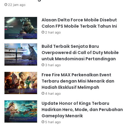
22 jam ago
Alasan Delta Force Mobile Disebut
Calon FPS Mobile Terbaik Tahun Ini
2 hari ago
Build Terbaik Senjata Baru
Overpowered di Call of Duty Mobile
untuk Mendominasi Pertandingan
3 hari ago
Free Fire MAX Perkenalkan Event
Terbaru dengan Misi Menarik dan
Hadiah Eksklusif Melimpah
4 hari ago
Update Honor of Kings Terbaru
Hadirkan Hero, Mode, dan Perubahan
Gameplay Menarik
5 hari ago