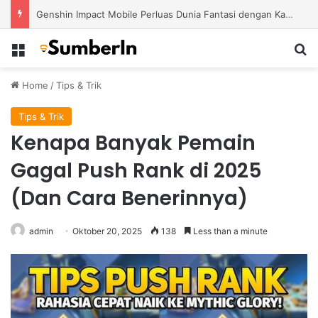
Genshin Impact Mobile Perluas Dunia Fantasi dengan Karakter dan Cerita Terbaru
Menu
S
Home
/
Tips & Trik
Tips & Trik
Kenapa Banyak Pemain
Gagal Push Rank di 2025
(Dan Cara Benerinnya)
admin
Oktober 20, 2025
138
Less than a minute