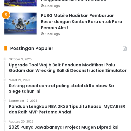
4 hari ago
PUBG Mobile Hadirkan Pembaruan
Besar dengan Konten Baru untuk Para
Pemain Aktif
5 hari ago
Postingan Populer
Oktober 3, 2025
Upgrade Tool Wajib Beli: Panduan Modifikasi Palu
Godam dan Wrecking Ball di Deconstruction Simulator
Maret 21, 2026
Setting recoil control paling stabil di Rainbow Six
Siege tahun ini
September 12, 2025
Panduan Lengkap NBA 2K26 Tips Jitu Kuasai MyCAREER
dan Raih MVP Pertama Anda!
Agustus 20, 2025
2025 Punya Jawabannya! Project Mugen Diprediksi