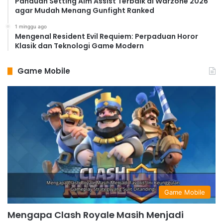
Panduan Setting Aim Assist Terbaik di Warzone 2026
dan
gameplay
yang lebih kompleks. Hal ini menarik
agar Mudah Menang Gunfight Ranked
pemain yang mencari tantangan yang lebih besar dan
1 minggu ago
pengalaman
gaming
yang lebih mendalam.
Mengenal Resident Evil Requiem: Perpaduan Horor
Free Fire
: Aksi Cepat dan Ringan
Klasik dan Teknologi Game Modern
Free Fire
, di sisi lain, menawarkan pengalaman
battle
Game Mobile
royale
yang lebih cepat dan ringan, cocok untuk
perangkat dengan spesifikasi yang lebih
rendah.
Gameplay
-nya yang lebih mudah diakses
membuat game ini populer di kalangan pemain kasual.
Pokémon GO
:
Revolusi
Augmented Reality
Pokémon GO
berhasil menggabungkan dunia nyata dan
virtual melalui teknologi
augmented reality
(AR). Game
ini memicu fenomena global dengan mengajak pemain
Game Mobile
untuk menjelajahi lingkungan sekitar untuk menangkap
Mengapa Clash Royale Masih Menjadi
Pokémon.
Pokémon GO
membuktikan potensi besar