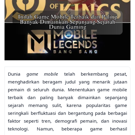
Dunia
game mobile
telah berkembang pesat,
menghadirkan beragam judul yang menarik jutaan
pemain di seluruh dunia. Menentukan game mobile
terbaik dan paling banyak dimainkan sepanjang
sejarah memang sulit, karena popularitas game
seringkali berfluktuasi dan bergantung pada berbagai
faktor seperti tren, demografi pemain, dan inovasi
teknologi. Namun, beberapa game berhasil