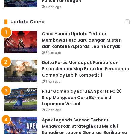
Penuh Tantangan
menciptakan pengalaman
gaming
yang sangat
4 hari ago
interaktif dan kompetitif. Sistem
in-app purchase
yang
terintegrasi dengan baik juga menyumbang
Update Game
pendapatan yang luar biasa.
Clash of Clans
menjadi
Once Human Update Terbaru
salah satu game mobile terbaik dan paling banyak
Membawa Peta Baru dengan Misteri
dimainkan, membuktikan popularitas genre
strategy
di
dan Konten Eksplorasi Lebih Banyak
platform mobile.
5 jam ago
Delta Force Mendapat Pembaruan
Besar dengan Map Baru dan Perubahan
Read Also:
Gameplay Lebih Kompetitif
1 hari ago
"Daftar Game Mobile Paling Populer
Fitur Gameplay Baru EA Sports FC 26
Sepanjang Masa: Dari Snake Nokia hingga
Siap Mengubah Cara Bermain di
Mobile Legends!"
Lapangan Virtual
2 hari ago
"15 Game Mobile Paling Seru dan Legendaris
yang Masih Diminati Gamers dari Masa ke
Apex Legends Season Terbaru
Menawarkan Strategi Baru Melalui
Masa"
Kehadiran Legend Generasi Berikutnya