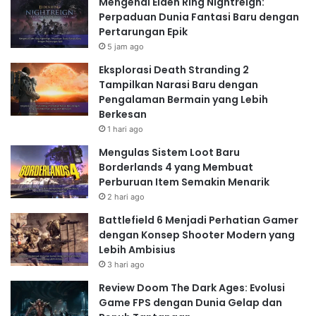
Mengenal Elden Ring Nightreign:
Adiktif
Perpaduan Dunia Fantasi Baru dengan
Pertarungan Epik
Candy Crush Saga
berhasil menjadi fenomena global
5 jam ago
dengan
gameplay
-nya yang sederhana namun adiktif.
Eksplorasi Death Stranding 2
Mekanisme
match-three
yang mudah dipelajari namun
Tampilkan Narasi Baru dengan
menantang membuat game ini sangat menghibur dan
Pengalaman Bermain yang Lebih
mampu menarik pemain dari berbagai usia. Integrasi
Berkesan
media sosial dan fitur
in-app purchase
juga
1 hari ago
berkontribusi pada kesuksesan luar biasanya.
Candy
Mengulas Sistem Loot Baru
Crush Saga
menjadi salah satu game mobile paling
Borderlands 4 yang Membuat
banyak dimainkan dan menghasilkan pendapatan
Perburuan Item Semakin Menarik
2 hari ago
tertinggi sepanjang sejarah.
Clash of Clans
: Kekaisaran
Battlefield 6 Menjadi Perhatian Gamer
dengan Konsep Shooter Modern yang
yang Dibangun di Ponsel
Lebih Ambisius
3 hari ago
Clash of Clans
merevolusi genre
strategy game
di
Review Doom The Dark Ages: Evolusi
platform mobile. Perpaduan antara membangun basis,
Game FPS dengan Dunia Gelap dan
menyerang pemain lain, dan membentuk klan