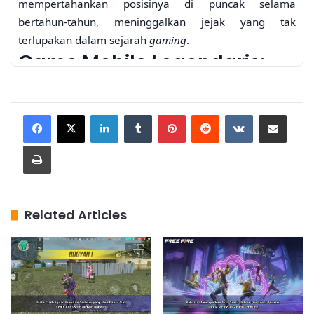
mempertahankan posisinya di puncak selama
bertahun-tahun, meninggalkan jejak yang tak
terlupakan dalam sejarah
gaming
.
Game Mobile Legendaris:
Pendahulu Era Modern
Sebelum era
smartphone
canggih, game mobile sudah
LinkedIn
Tumblr
Pinterest
Reddit
VKontakte
Share via Email
ada dalam bentuk yang lebih sederhana. Game-game
seperti
Snake
di Nokia dan
Tetris
di berbagai platform
Print
merupakan contoh awal game mobile yang berhasil
memikat hati jutaan pemain.
Kesederhanaan
gameplay
-nya dan kemampuan untuk
Related Articles
dimainkan di mana saja dan kapan saja menjadi kunci
kesuksesannya. Mereka bisa dibilang sebagai
game
mobile
legendaris yang meletakkan dasar bagi
industri
game mobile
modern.
Related Articles