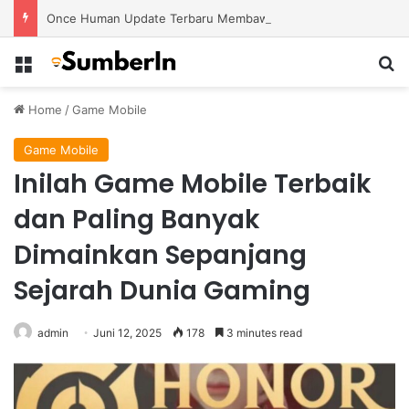
Once Human Update Terbaru Membawa Peta Baru dengan Misteri dan Konten Eksplorasi Lebih Banyak
Menu
S
Home
/
Game Mobile
Game Mobile
Inilah Game Mobile Terbaik
dan Paling Banyak
Dimainkan Sepanjang
Sejarah Dunia Gaming
admin
Juni 12, 2025
178
3 minutes read