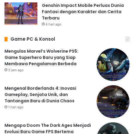
Genshin Impact Mobile Perluas Dunia
adaptif. Integrasi AI yang semakin mendalam akan
Fantasi dengan Karakter dan Cerita
membuka kemungkinan-kemungkinan baru dalam
Terbaru
pengembangan game, membawa kita ke era baru
4 hari ago
dalam hiburan interaktif. Bayangkan game dengan AI
yang mampu menciptakan cerita yang benar-benar
Game PC & Konsol
unik dan personal, disesuaikan dengan pilihan dan
Mengulas Marvel’s Wolverine PS5:
gaya bermain setiap individu. Ini hanyalah sebagian
Game Superhero Baru yang Siap
kecil dari potensi luar biasa yang ditawarkan oleh
Membawa Pengalaman Berbeda
teknologi AI dalam dunia game.
3 jam ago
Dengan perkembangan teknologi AI yang pesat, kita
dapat menantikan game-game dengan pengalaman
Mengenal Borderlands 4: Inovasi
yang semakin mengagumkan dan realistis di masa
Gameplay, Senjata Unik, dan
depan. Teknologi ini bukan hanya membuat game lebih
Tantangan Baru di Dunia Chaos
menyenangkan, tetapi juga membuka peluang baru
1 hari ago
bagi para pengembang untuk menciptakan dunia
virtual yang benar-benar hidup dan bernapas.
Mengapa Doom The Dark Ages Menjadi
Evolusi Baru Game FPS Bertema