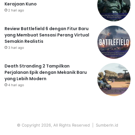
Kerajaan Kuno
2 hari ago
Review Battlefield 6 dengan Fitur Baru
yang Membuat Sensasi Perang Virtual
Semakin Realistis
3 hari ago
Death Stranding 2 Tampilkan
Perjalanan Epik dengan Mekanik Baru
yang Lebih Modern
4 hari ago
© Copyright 2026, All Rights Reserved | SumberIn.id