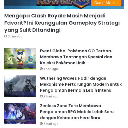
Game Mobile
Sendiri
Mengapa Clash Royale Masih Menjadi
Reinforcement learning
adalah teknik AI yang
Favorit? Ini Keunggulan Gameplay Strategi
memungkinkan sistem untuk belajar melalui trial and
yang Sulit Ditandingi
error. Dengan cara ini, AI dapat meningkatkan
3 jam ago
kecerdasan dan kemampuannya secara mandiri,
menghasilkan gameplay yang lebih kompleks dan tak
Event Global Pokémon GO Terbaru
terduga.
Membawa Tantangan Spesial dan
Masa Depan Game dan
Koleksi Pokémon Unik
1 hari ago
Teknologi AI
Wuthering Waves Hadir dengan
Teknologi AI masih terus berkembang, dan kita dapat
Mekanisme Pertarungan Modern untuk
mengharapkan lebih banyak lagi inovasi dalam industri
Pengalaman Bermain Lebih Intens
game di masa depan. AI akan terus meningkatkan
2 hari ago
kualitas grafis, gameplay, dan pengalaman bermain
Zenless Zone Zero Membawa
secara keseluruhan. Kita mungkin akan melihat game-
Pengalaman RPG Mobile Lebih Seru
dengan Kehadiran Hero Baru
game dengan dunia yang lebih realistis, karakter yang
3 hari ago
lebih cerdas, dan cerita yang lebih personal dan