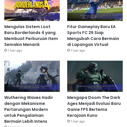
Mengulas Sistem Loot
Fitur Gameplay Baru EA
Baru Borderlands 4 yang
Sports FC 26 Siap
Membuat Perburuan Item
Mengubah Cara Bermain
Semakin Menarik
di Lapangan Virtual
1 hari ago
1 hari ago
Wuthering Waves Hadir
Mengapa Doom The Dark
dengan Mekanisme
Ages Menjadi Evolusi Baru
Pertarungan Modern
Game FPS Bertema
untuk Pengalaman
Kerajaan Kuno
Bermain Lebih Intens
1 hari ago