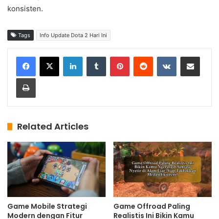
konsisten.
Tags
Info Update Dota 2 Hari Ini
LinkedIn
Tumblr
Pinterest
Reddit
VKontakte
Share via Email
Print
Related Articles
Game Mobile Strategi
Game Offroad Paling
Modern dengan Fitur
Realistis Ini Bikin Kamu