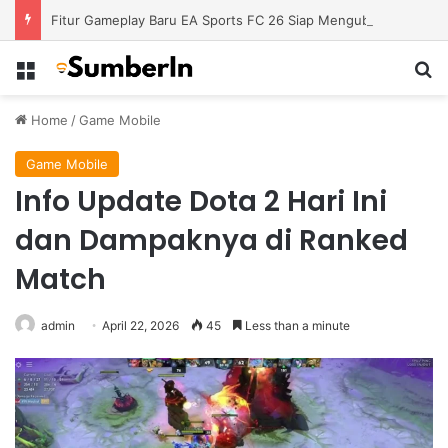
Fitur Gameplay Baru EA Sports FC 26 Siap Mengubah Cara Bermain di Lapangan Virtual
Menu
S
Home
/
Game Mobile
Game Mobile
Info Update Dota 2 Hari Ini
dan Dampaknya di Ranked
Match
admin
April 22, 2026
45
Less than a minute