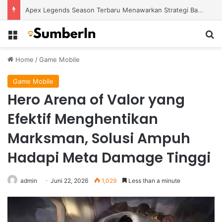
Apex Legends Season Terbaru Menawarkan Strategi Baru Melalui Kehadiran Legend Generasi Berikutnya
Menu
S
Home
/
Game Mobile
Game Mobile
Hero Arena of Valor yang
Efektif Menghentikan
Marksman, Solusi Ampuh
Hadapi Meta Damage Tinggi
admin
Juni 22, 2026
1,029
Less than a minute