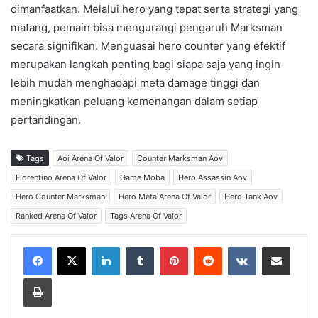
dimanfaatkan. Melalui hero yang tepat serta strategi yang
matang, pemain bisa mengurangi pengaruh Marksman
secara signifikan. Menguasai hero counter yang efektif
merupakan langkah penting bagi siapa saja yang ingin
lebih mudah menghadapi meta damage tinggi dan
meningkatkan peluang kemenangan dalam setiap
pertandingan.
Tags
Aoi Arena Of Valor
Counter Marksman Aov
Florentino Arena Of Valor
Game Moba
Hero Assassin Aov
Hero Counter Marksman
Hero Meta Arena Of Valor
Hero Tank Aov
Ranked Arena Of Valor
Tags Arena Of Valor
LinkedIn
Tumblr
Pinterest
Reddit
VKontakte
Share via Email
Print