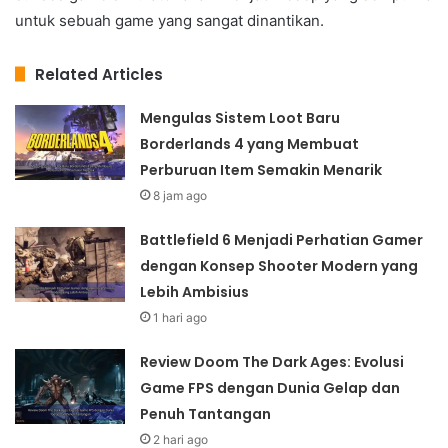
untuk sebuah game yang sangat dinantikan.
Related Articles
Mengulas Sistem Loot Baru
Borderlands 4 yang Membuat
Perburuan Item Semakin Menarik
8 jam ago
Battlefield 6 Menjadi Perhatian Gamer
dengan Konsep Shooter Modern yang
Lebih Ambisius
1 hari ago
Review Doom The Dark Ages: Evolusi
Game FPS dengan Dunia Gelap dan
Penuh Tantangan
2 hari ago