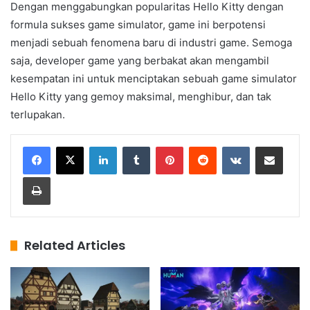
Dengan menggabungkan popularitas Hello Kitty dengan
formula sukses game simulator, game ini berpotensi
menjadi sebuah fenomena baru di industri game. Semoga
saja, developer game yang berbakat akan mengambil
kesempatan ini untuk menciptakan sebuah game simulator
Hello Kitty yang gemoy maksimal, menghibur, dan tak
terlupakan.
LinkedIn
Tumblr
Pinterest
Reddit
VKontakte
Share via Email
Print
Related Articles