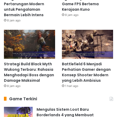
Pertarungan Modern
Game FPS Bertema
untuk Pengalaman
Kerajaan Kuno
Bermain Lebih Intens
8 jam ago
8 jam ago
Strategi Build Black Myth
Battlefield 6 Menjadi
Wukong Terbaru: Rahasia
Perhatian Gamer dengan
Menghadapi Boss dengan
Konsep Shooter Modern
Damage Maksimal
yang Lebih Ambisius
8 jam ago
1 hari ago
Game Terkini
Mengulas Sistem Loot Baru
Borderlands 4 yang Membuat