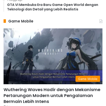
GTA VI Membuka Era Baru Game Open World dengan
Teknologi dan Detail yang Lebih Realistis
Game Mobile
Game Mobile
Wuthering Waves Hadir dengan Mekanisme
Pertarungan Modern untuk Pengalaman
Bermain Lebih Intens