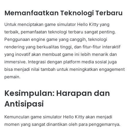
Memanfaatkan Teknologi Terbaru
Untuk menciptakan game simulator Hello Kitty yang
terbaik, pemanfaatan teknologi terbaru sangat penting.
Penggunaan engine game yang canggih, teknologi
rendering yang berkualitas tinggi, dan fitur-fitur interaktif
yang inovatif akan membuat game ini lebih menarik dan
immersive. Integrasi dengan platform media sosial juga
bisa menjadi nilai tambah untuk meningkatkan engagement
pemain.
Kesimpulan: Harapan dan
Antisipasi
Kemunculan game simulator Hello Kitty akan menjadi
momen yang sangat dinantikan oleh para penggemarnya.