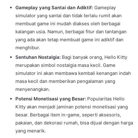
Gameplay yang Santai dan Adiktif:
Gameplay
simulator yang santai dan tidak terlalu rumit akan
membuat game ini mudah diakses oleh berbagai
kalangan usia. Namun, berbagai fitur dan tantangan
yang ada akan tetap membuat game ini adiktif dan
menghibur.
Sentuhan Nostalgia:
Bagi banyak orang, Hello Kitty
merupakan simbol nostalgia masa kecil. Game
simulator ini akan membawa kembali kenangan indah
masa kecil dan memberikan pengalaman yang
menyenangkan.
Potensi Monetisasi yang Besar:
Popularitas Hello
Kitty akan menjadi jaminan potensi monetisasi yang
besar. Berbagai item in-game, seperti aksesoris,
pakaian, dan dekorasi rumah, bisa dijual dengan harga
yang menarik.