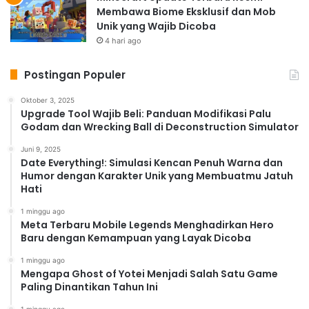
Membawa Biome Eksklusif dan Mob
Unik yang Wajib Dicoba
4 hari ago
Postingan Populer
Oktober 3, 2025
Upgrade Tool Wajib Beli: Panduan Modifikasi Palu
Godam dan Wrecking Ball di Deconstruction Simulator
Juni 9, 2025
Date Everything!: Simulasi Kencan Penuh Warna dan
Humor dengan Karakter Unik yang Membuatmu Jatuh
Hati
1 minggu ago
Meta Terbaru Mobile Legends Menghadirkan Hero
Baru dengan Kemampuan yang Layak Dicoba
1 minggu ago
Mengapa Ghost of Yotei Menjadi Salah Satu Game
Paling Dinantikan Tahun Ini
1 minggu ago