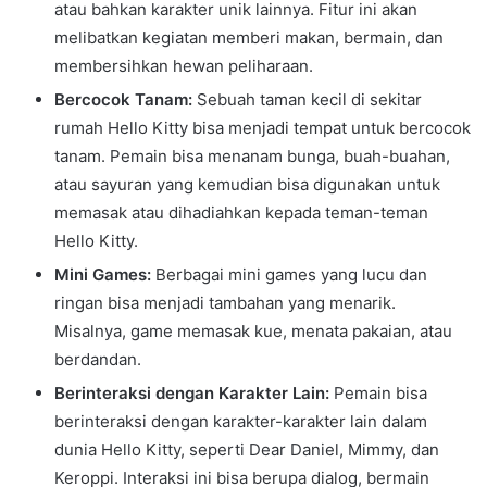
atau bahkan karakter unik lainnya. Fitur ini akan
melibatkan kegiatan memberi makan, bermain, dan
membersihkan hewan peliharaan.
Bercocok Tanam:
Sebuah taman kecil di sekitar
rumah Hello Kitty bisa menjadi tempat untuk bercocok
tanam. Pemain bisa menanam bunga, buah-buahan,
atau sayuran yang kemudian bisa digunakan untuk
memasak atau dihadiahkan kepada teman-teman
Hello Kitty.
Mini Games:
Berbagai mini games yang lucu dan
ringan bisa menjadi tambahan yang menarik.
Misalnya, game memasak kue, menata pakaian, atau
berdandan.
Berinteraksi dengan Karakter Lain:
Pemain bisa
berinteraksi dengan karakter-karakter lain dalam
dunia Hello Kitty, seperti Dear Daniel, Mimmy, dan
Keroppi. Interaksi ini bisa berupa dialog, bermain