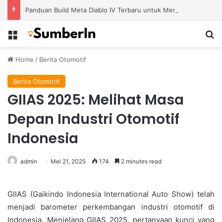
Panduan Build Meta Diablo IV Terbaru untuk Menghadapi Tantangan Level Tinggi
Menu
S
Home
/
Berita Otomotif
Berita Otomotif
GIIAS 2025: Melihat Masa
Depan Industri Otomotif
Indonesia
admin
Mei 21, 2025
174
2 minutes read
GIIAS (Gaikindo Indonesia International Auto Show) telah
menjadi barometer perkembangan industri otomotif di
Indonesia. Menjelang GIIAS 2025, pertanyaan kunci yang