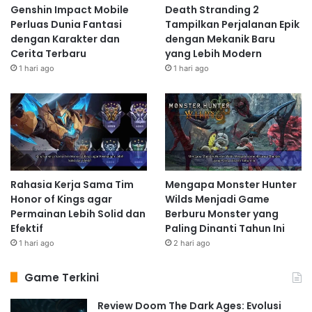
Genshin Impact Mobile
Death Stranding 2
Perluas Dunia Fantasi
Tampilkan Perjalanan Epik
dengan Karakter dan
dengan Mekanik Baru
Cerita Terbaru
yang Lebih Modern
1 hari ago
1 hari ago
Rahasia Kerja Sama Tim
Mengapa Monster Hunter
Honor of Kings agar
Wilds Menjadi Game
Permainan Lebih Solid dan
Berburu Monster yang
Efektif
Paling Dinanti Tahun Ini
1 hari ago
2 hari ago
Game Terkini
Review Doom The Dark Ages: Evolusi