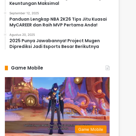
Keuntungan Maksimal
September 12, 2025
Panduan Lengkap NBA 2K26 Tips Jitu Kuasai
MyCAREER dan Raih MVP Pertama Anda!
Agustus 20, 2025
2025 Punya Jawabannya! Project Mugen
Diprediksi Jadi Esports Besar Berikutnya
Game Mobile
Game Mobile