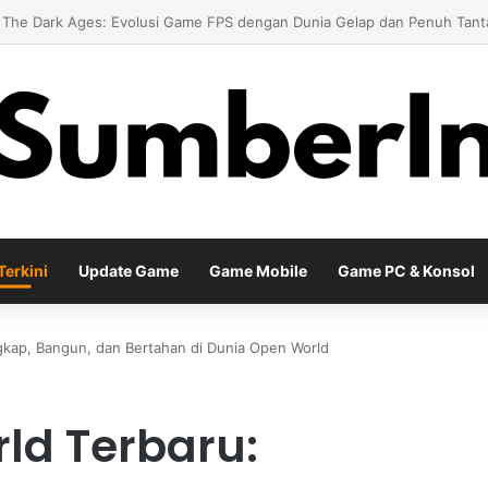
 Meta Diablo IV Terbaru untuk Menghadapi Tantangan Level Tinggi
erkini
Update Game
Game Mobile
Game PC & Konsol
gkap, Bangun, dan Bertahan di Dunia Open World
ld Terbaru: