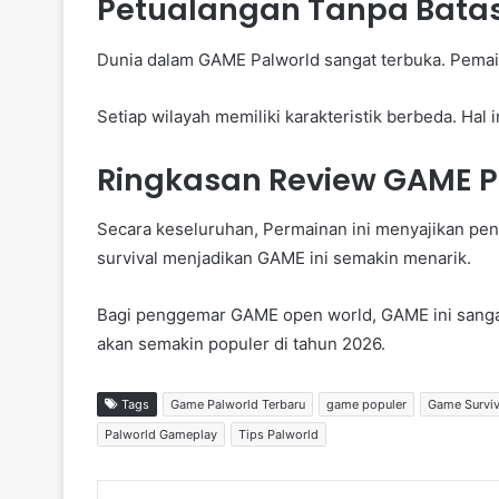
Petualangan Tanpa Batas
Dunia dalam GAME Palworld sangat terbuka. Pemain
Setiap wilayah memiliki karakteristik berbeda. Ha
Ringkasan Review GAME P
Secara keseluruhan, Permainan ini menyajikan pe
survival menjadikan GAME ini semakin menarik.
Bagi penggemar GAME open world, GAME ini sanga
akan semakin populer di tahun 2026.
Tags
Game Palworld Terbaru
game populer
Game Surviv
Palworld Gameplay
Tips Palworld