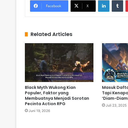
LinkedIn
Tumblr
Facebook
X
Related Articles
Black Myth Wukong Kian
Masuk Dafta
Populer, Faktor yang
Tapi Kenapa
Membuatnya Menjadi Sorotan
‘Diam-Diam
Pecinta Action RPG
Juli 23, 2025
Juni 19, 2026