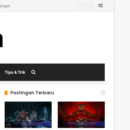
Random Arti
Search for
Tips & Trik
Postingan Terbaru