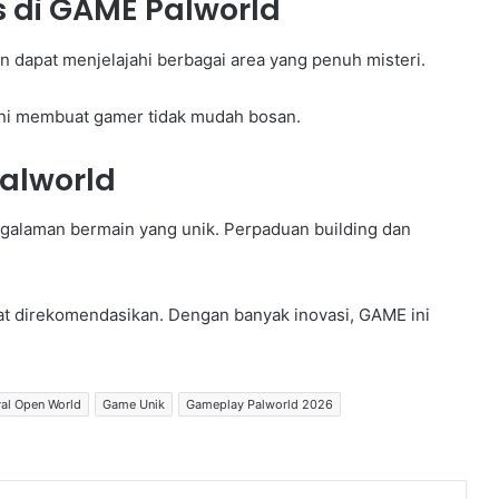
 di GAME Palworld
 dapat menjelajahi berbagai area yang penuh misteri.
l ini membuat gamer tidak mudah bosan.
alworld
ngalaman bermain yang unik. Perpaduan building dan
t direkomendasikan. Dengan banyak inovasi, GAME ini
al Open World
Game Unik
Gameplay Palworld 2026