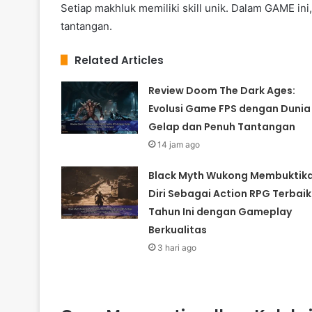
Setiap makhluk memiliki skill unik. Dalam GAME in
tantangan.
Related Articles
Review Doom The Dark Ages:
Evolusi Game FPS dengan Dunia
Gelap dan Penuh Tantangan
14 jam ago
Black Myth Wukong Membuktik
Diri Sebagai Action RPG Terbaik
Tahun Ini dengan Gameplay
Berkualitas
3 hari ago