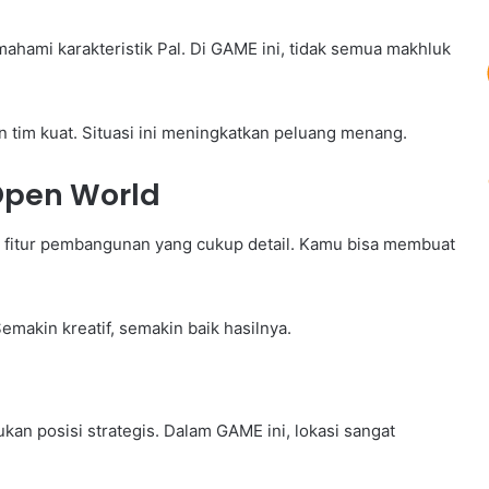
i
hami karakteristik Pal. Di GAME ini, tidak semua makhluk
tim kuat. Situasi ini meningkatkan peluang menang.
Open World
an fitur pembangunan yang cukup detail. Kamu bisa membuat
makin kreatif, semakin baik hasilnya.
n posisi strategis. Dalam GAME ini, lokasi sangat