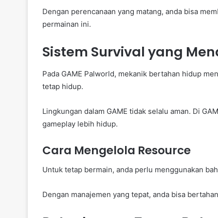
Dengan perencanaan yang matang, anda bisa memban
permainan ini.
Sistem Survival yang Me
Pada GAME Palworld, mekanik bertahan hidup men
tetap hidup.
Lingkungan dalam GAME tidak selalu aman. Di GAME
gameplay lebih hidup.
Cara Mengelola Resource
Untuk tetap bermain, anda perlu menggunakan bahan
Dengan manajemen yang tepat, anda bisa bertahan 