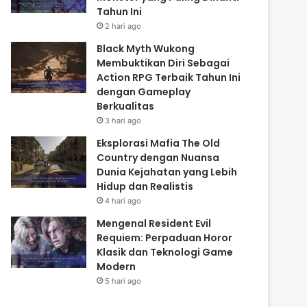
Tahun Ini
2 hari ago
Black Myth Wukong
Membuktikan Diri Sebagai
Action RPG Terbaik Tahun Ini
dengan Gameplay
Berkualitas
3 hari ago
Eksplorasi Mafia The Old
Country dengan Nuansa
Dunia Kejahatan yang Lebih
Hidup dan Realistis
4 hari ago
Mengenal Resident Evil
Requiem: Perpaduan Horor
Klasik dan Teknologi Game
Modern
5 hari ago