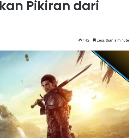
an Pikiran dari
142
Less than a minute