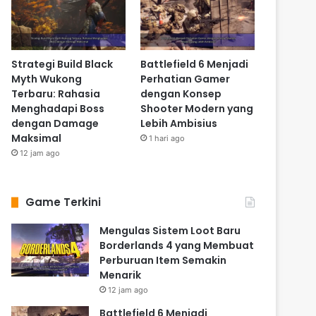
Strategi Build Black
Battlefield 6 Menjadi
Myth Wukong
Perhatian Gamer
Terbaru: Rahasia
dengan Konsep
Menghadapi Boss
Shooter Modern yang
dengan Damage
Lebih Ambisius
Maksimal
1 hari ago
12 jam ago
Game Terkini
Mengulas Sistem Loot Baru
Borderlands 4 yang Membuat
Perburuan Item Semakin
Menarik
12 jam ago
Battlefield 6 Menjadi