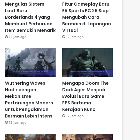
Mengulas Sistem
Fitur Gameplay Baru
Loot Baru
EA Sports FC 26 Siap
Borderlands 4 yang
Mengubah Cara
Membuat Perburuan
Bermain di Lapangan
Item Semakin Menarik
Virtual
12 jam ago
12 jam ago
Wuthering Waves
Mengapa Doom The
Hadir dengan
Dark Ages Menjadi
Mekanisme
Evolusi Baru Game
Pertarungan Modern
FPS Bertema
untuk Pengalaman
Kerajaan Kuno
Bermain Lebih Intens
12 jam ago
12 jam ago