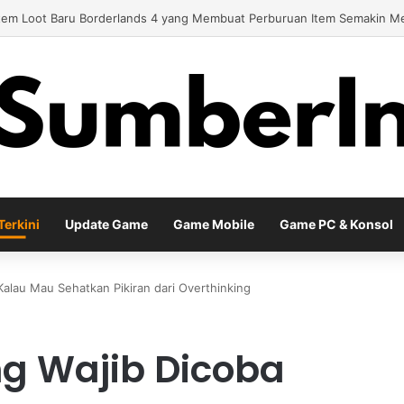
y Baru EA Sports FC 26 Siap Mengubah Cara Bermain di Lapangan Virtu
erkini
Update Game
Game Mobile
Game PC & Konsol
Kalau Mau Sehatkan Pikiran dari Overthinking
ng Wajib Dicoba