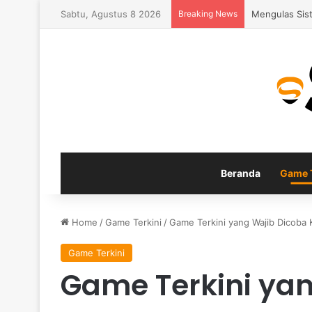
Sabtu, Agustus 8 2026
Breaking News
Fitur Gamepla
Beranda
Game T
Home
/
Game Terkini
/
Game Terkini yang Wajib Dicoba 
Game Terkini
Game Terkini ya