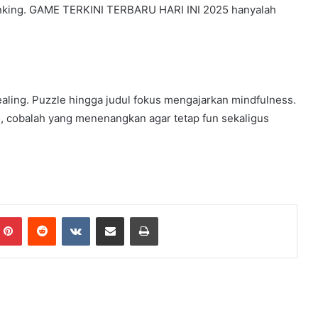
nking. GAME TERKINI TERBARU HARI INI 2025 hanyalah
 healing. Puzzle hingga judul fokus mengajarkan mindfulness.
25, cobalah yang menenangkan agar tetap fun sekaligus
Pinterest
Reddit
VKontakte
Share via Email
Print