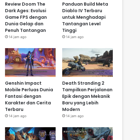
Review Doom The
Panduan Build Meta
Dark Ages: Evolusi
Diablo IV Terbaru
Game FPS dengan
untuk Menghadapi
Dunia Gelap dan
Tantangan Level
Penuh Tantangan
Tinggi
14 jam ago
14 jam ago
Genshin Impact
Death Stranding 2
Mobile Perluas Dunia
Tampilkan Perjalanan
Fantasi dengan
Epik dengan Mekanik
Karakter dan Cerita
Baru yang Lebih
Terbaru
Modern
14 jam ago
14 jam ago