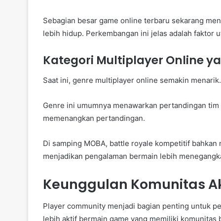
Sebagian besar game online terbaru sekarang me
lebih hidup. Perkembangan ini jelas adalah faktor
Kategori Multiplayer Online 
Saat ini, genre multiplayer online semakin menarik
Genre ini umumnya menawarkan pertandingan tim ya
memenangkan pertandingan.
Di samping MOBA, battle royale kompetitif bahkan
menjadikan pengalaman bermain lebih menegangk
Keunggulan Komunitas Ak
Player community menjadi bagian penting untuk 
lebih aktif bermain game yang memiliki komunitas 