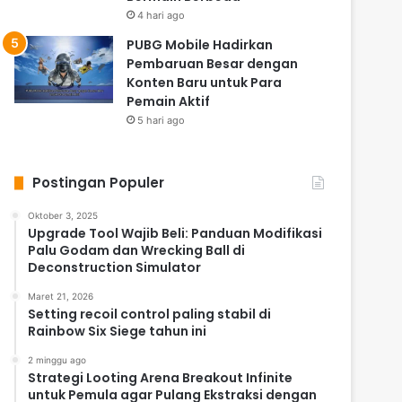
4 hari ago
PUBG Mobile Hadirkan
Pembaruan Besar dengan
Konten Baru untuk Para
Pemain Aktif
5 hari ago
Postingan Populer
Oktober 3, 2025
Upgrade Tool Wajib Beli: Panduan Modifikasi
Palu Godam dan Wrecking Ball di
Deconstruction Simulator
Maret 21, 2026
Setting recoil control paling stabil di
Rainbow Six Siege tahun ini
2 minggu ago
Strategi Looting Arena Breakout Infinite
untuk Pemula agar Pulang Ekstraksi dengan