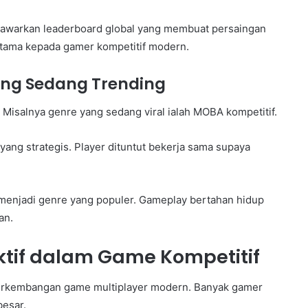
nawarkan leaderboard global yang membuat persaingan
 utama kepada gamer kompetitif modern.
yang Sedang Trending
. Misalnya genre yang sedang viral ialah MOBA kompetitif.
ng strategis. Player dituntut bekerja sama supaya
 menjadi genre yang populer. Gameplay bertahan hidup
an.
tif dalam Game Kompetitif
perkembangan game multiplayer modern. Banyak gamer
besar.