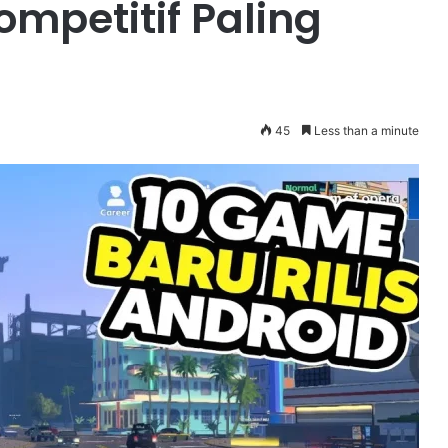
mpetitif Paling
45
Less than a minute