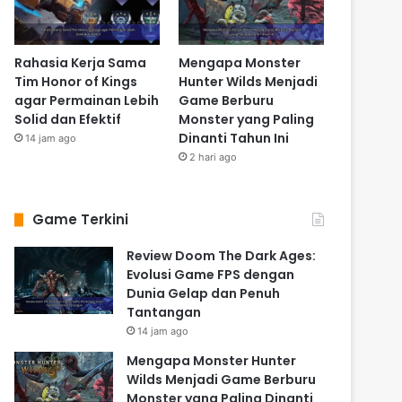
Rahasia Kerja Sama
Mengapa Monster
Tim Honor of Kings
Hunter Wilds Menjadi
agar Permainan Lebih
Game Berburu
Solid dan Efektif
Monster yang Paling
Dinanti Tahun Ini
14 jam ago
2 hari ago
Game Terkini
Review Doom The Dark Ages:
Evolusi Game FPS dengan
Dunia Gelap dan Penuh
Tantangan
14 jam ago
Mengapa Monster Hunter
Wilds Menjadi Game Berburu
Monster yang Paling Dinanti