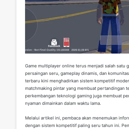
Game multiplayer online terus menjadi salah satu 
persaingan seru, gameplay dinamis, dan komunitas
terbaru kini menghadirkan sistem kompetitif mode
matchmaking pintar yang membuat pertandingan te
perkembangan teknologi gaming juga membuat peng
nyaman dimainkan dalam waktu lama.
Melalui artikel ini, pembaca akan menemukan infor
dengan sistem kompetitif paling seru tahun ini. P