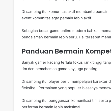
Di samping itu, komunitas aktif membantu pemain l
event komunitas agar pemain lebih aktif.
Sebagian besar game online modern bahkan memanf
pengalaman bermain lebih seru. Hal tersebut memb
Panduan Bermain Kompeti
Banyak gamer kadang terlalu fokus rank tinggi ta
tim dan pemahaman gameplay juga penting.
Di samping itu, player perlu mempelajari karakte
fleksibel. Permainan yang populer biasanya menaw
Di samping itu, penggunaan komunikasi tim serta pe
performa bermain lebih maksimal.