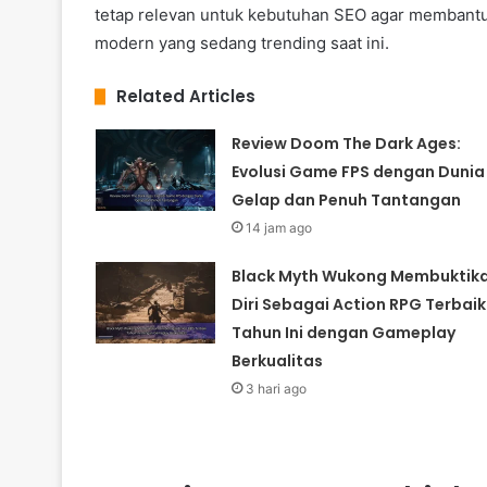
tetap relevan untuk kebutuhan SEO agar memban
modern yang sedang trending saat ini.
Related Articles
Review Doom The Dark Ages:
Evolusi Game FPS dengan Dunia
Gelap dan Penuh Tantangan
14 jam ago
Black Myth Wukong Membuktik
Diri Sebagai Action RPG Terbaik
Tahun Ini dengan Gameplay
Berkualitas
3 hari ago