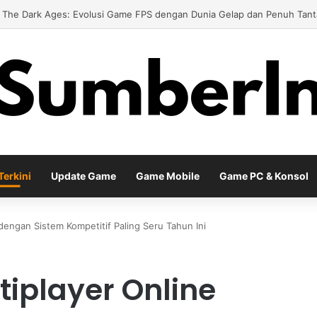
d Meta Diablo IV Terbaru untuk Menghadapi Tantangan Level Tinggi
erkini
Update Game
Game Mobile
Game PC & Konsol
dengan Sistem Kompetitif Paling Seru Tahun Ini
tiplayer Online