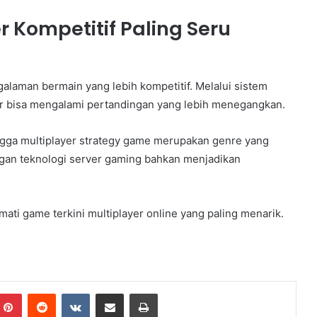
 Kompetitif Paling Seru
alaman bermain yang lebih kompetitif. Melalui sistem
mer bisa mengalami pertandingan yang lebih menegangkan.
ingga multiplayer strategy game merupakan genre yang
ngan teknologi server gaming bahkan menjadikan
ti game terkini multiplayer online yang paling menarik.
Pinterest
Reddit
VKontakte
Share via Email
Print