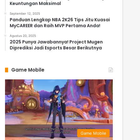
Keuntungan Maksimal
September 12, 2025
Panduan Lengkap NBA 2K26 Tips Jitu Kuasai
MyCAREER dan Raih MVP Pertama Anda!
Agustus 20, 2025
2025 Punya Jawabannya! Project Mugen
Diprediksi Jadi Esports Besar Berikutnya
Game Mobile
Game Mobile