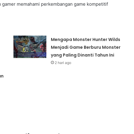
tu gamer memahami perkembangan game kompetitif
Mengapa Monster Hunter Wilds
Menjadi Game Berburu Monster
yang Paling Dinanti Tahun Ini
2 hari ago
an