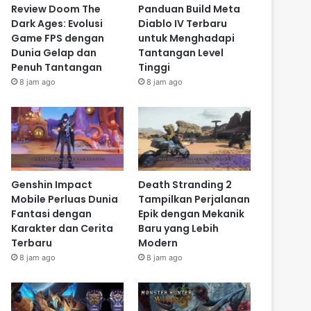
Review Doom The
Panduan Build Meta
Dark Ages: Evolusi
Diablo IV Terbaru
Game FPS dengan
untuk Menghadapi
Dunia Gelap dan
Tantangan Level
Penuh Tantangan
Tinggi
8 jam ago
8 jam ago
Genshin Impact
Death Stranding 2
Mobile Perluas Dunia
Tampilkan Perjalanan
Fantasi dengan
Epik dengan Mekanik
Karakter dan Cerita
Baru yang Lebih
Terbaru
Modern
8 jam ago
8 jam ago