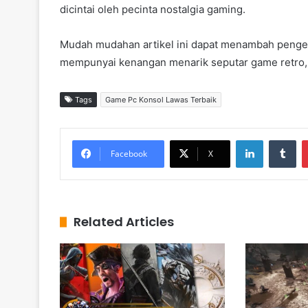
dicintai oleh pecinta nostalgia gaming.
Mudah mudahan artikel ini dapat menambah penget
mempunyai kenangan menarik seputar game retro, 
Tags
Game Pc Konsol Lawas Terbaik
LinkedIn
Tumblr
Facebook
X
Related Articles