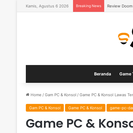
Kamis, Agustus 6 2026
Breaking News
Panduan Build
Beranda
Game T
Home
/
Gam PC & Konsol
/
Game PC & Konsol Lawas Ter
Gam PC & Konsol
Game PC & Konsol
game-pc-da
Game PC & Konso