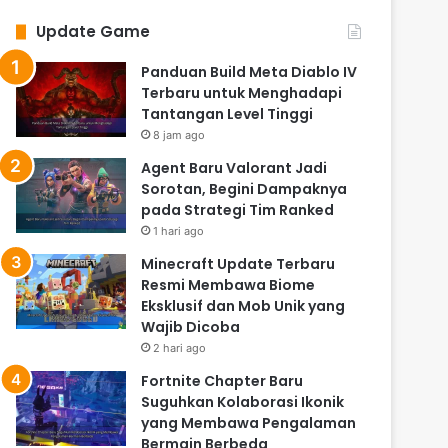
Update Game
Panduan Build Meta Diablo IV
Terbaru untuk Menghadapi
Tantangan Level Tinggi
8 jam ago
Agent Baru Valorant Jadi
Sorotan, Begini Dampaknya
pada Strategi Tim Ranked
1 hari ago
Minecraft Update Terbaru
Resmi Membawa Biome
Eksklusif dan Mob Unik yang
Wajib Dicoba
2 hari ago
Fortnite Chapter Baru
Suguhkan Kolaborasi Ikonik
yang Membawa Pengalaman
Bermain Berbeda