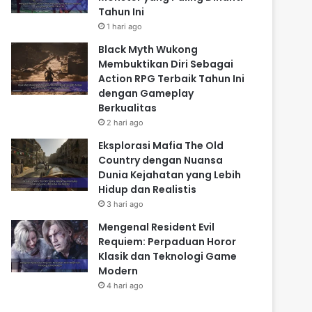
Tahun Ini
1 hari ago
Black Myth Wukong
Membuktikan Diri Sebagai
Action RPG Terbaik Tahun Ini
dengan Gameplay
Berkualitas
2 hari ago
Eksplorasi Mafia The Old
Country dengan Nuansa
Dunia Kejahatan yang Lebih
Hidup dan Realistis
3 hari ago
Mengenal Resident Evil
Requiem: Perpaduan Horor
Klasik dan Teknologi Game
Modern
4 hari ago