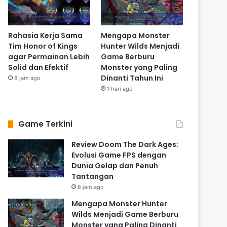
Rahasia Kerja Sama
Mengapa Monster
Tim Honor of Kings
Hunter Wilds Menjadi
agar Permainan Lebih
Game Berburu
Solid dan Efektif
Monster yang Paling
Dinanti Tahun Ini
8 jam ago
1 hari ago
Game Terkini
Review Doom The Dark Ages:
Evolusi Game FPS dengan
Dunia Gelap dan Penuh
Tantangan
8 jam ago
Mengapa Monster Hunter
Wilds Menjadi Game Berburu
Monster yang Paling Dinanti