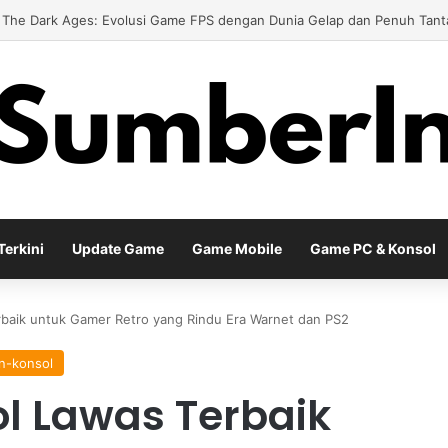
 Meta Diablo IV Terbaru untuk Menghadapi Tantangan Level Tinggi
erkini
Update Game
Game Mobile
Game PC & Konsol
baik untuk Gamer Retro yang Rindu Era Warnet dan PS2
n-konsol
l Lawas Terbaik