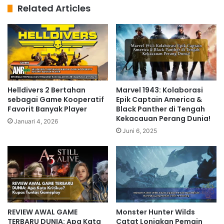
Related Articles
Helldivers 2 Bertahan
Marvel 1943: Kolaborasi
sebagai Game Kooperatif
Epik Captain America &
Favorit Banyak Player
Black Panther di Tengah
Kekacauan Perang Dunia!
Januari 4, 2026
Juni 6, 2025
REVIEW AWAL GAME
Monster Hunter Wilds
TERBARU DUNIA: Apa Kata
Catat Lonjakan Pemain