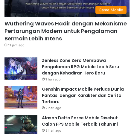
Game Mobile
Wuthering Waves Hadir dengan Mekanisme
Pertarungan Modern untuk Pengalaman
Bermain Lebih Intens
11 jam ago
Zenless Zone Zero Membawa
Pengalaman RPG Mobile Lebih Seru
dengan Kehadiran Hero Baru
1 hari ago
Genshin Impact Mobile Perluas Dunia
Fantasi dengan Karakter dan Cerita
Terbaru
2 hari ago
Alasan Delta Force Mobile Disebut
Calon FPS Mobile Terbaik Tahun Ini
3 hari ago