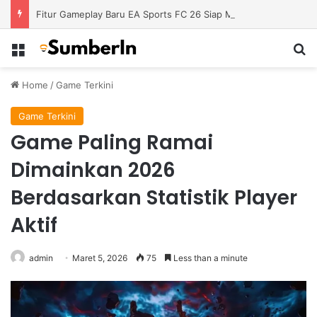
Fitur Gameplay Baru EA Sports FC 26 Siap Mengubah Cara Bermain di Lapangan Virtual
Menu
S
Home
/
Game Terkini
Game Terkini
Game Paling Ramai
Dimainkan 2026
Berdasarkan Statistik Player
Aktif
admin
Maret 5, 2026
75
Less than a minute