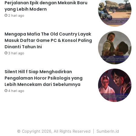
Perjalanan Epik dengan Mekanik Baru
yang Lebih Modern
2 hari ago
Mengapa Mafia The Old Country Layak
Masuk Daftar Game PC & Konsol Paling
Dinanti Tahun Ini
3 hari ago
Silent Hill f Siap Menghadirkan
Pengalaman Horor Psikologis yang
Lebih Mencekam dari Sebelumnya
4 hari ago
© Copyright 2026, All Rights Reserved | SumberIn.id