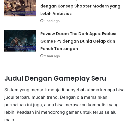
dengan Konsep Shooter Modern yang
Lebih Ambisius
1 hari ago
Review Doom The Dark Ages: Evolusi
Game FPS dengan Dunia Gelap dan
Penuh Tantangan
2 hari ago
Judul Dengan Gameplay Seru
Sistem yang menarik menjadi penyebab utama kenapa bisa
judul terbaru mudah trend. Dengan dia memainkan
permainan ini juga, anda bisa merasakan kompetisi yang
lebih. Keadaan ini mendorong gamer untuk terus selalu
main.