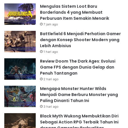
Mengulas Sistem Loot Baru
Borderlands 4 yang Membuat
Perburuan Item Semakin Menarik
7 jam ago
Battlefield 6 Menjadi Perhatian Gamer
dengan Konsep Shooter Modern yang
Lebih Ambisius
1 hari ago
Review Doom The Dark Ages: Evolusi
Game FPS dengan Dunia Gelap dan
Penuh Tantangan
2 hari ago
Mengapa Monster Hunter Wilds
Menjadi Game Berburu Monster yang
Paling Dinanti Tahun Ini
3 hari ago
Black Myth Wukong Membuktikan Diri
Sebagai Action RPG Terbaik Tahun Ini
dengan Gameplay Berkualitas