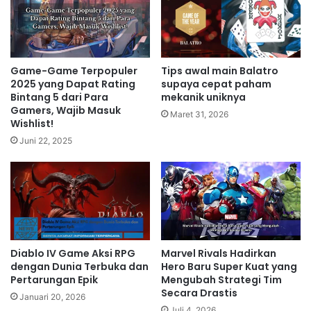
Game-Game Terpopuler
Tips awal main Balatro
2025 yang Dapat Rating
supaya cepat paham
Bintang 5 dari Para
mekanik uniknya
Gamers, Wajib Masuk
Maret 31, 2026
Wishlist!
Juni 22, 2025
Diablo IV Game Aksi RPG
Marvel Rivals Hadirkan
dengan Dunia Terbuka dan
Hero Baru Super Kuat yang
Pertarungan Epik
Mengubah Strategi Tim
Secara Drastis
Januari 20, 2026
Juli 4, 2026