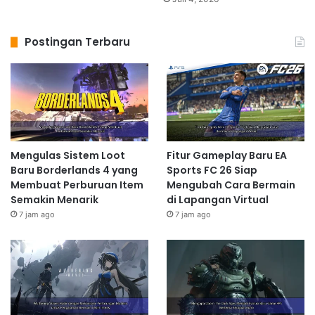
Postingan Terbaru
Mengulas Sistem Loot
Fitur Gameplay Baru EA
Baru Borderlands 4 yang
Sports FC 26 Siap
Membuat Perburuan Item
Mengubah Cara Bermain
Semakin Menarik
di Lapangan Virtual
7 jam ago
7 jam ago