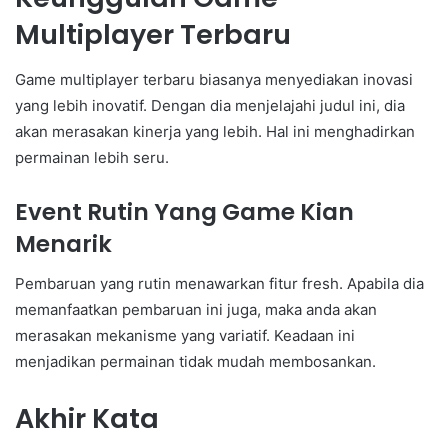
Multiplayer Terbaru
Game multiplayer terbaru biasanya menyediakan inovasi
yang lebih inovatif. Dengan dia menjelajahi judul ini, dia
akan merasakan kinerja yang lebih. Hal ini menghadirkan
permainan lebih seru.
Event Rutin Yang Game Kian
Menarik
Pembaruan yang rutin menawarkan fitur fresh. Apabila dia
memanfaatkan pembaruan ini juga, maka anda akan
merasakan mekanisme yang variatif. Keadaan ini
menjadikan permainan tidak mudah membosankan.
Akhir Kata