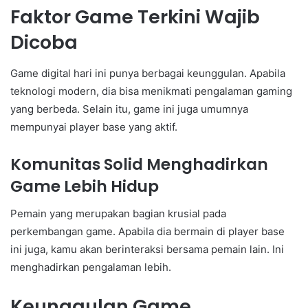
Faktor Game Terkini Wajib
Dicoba
Game digital hari ini punya berbagai keunggulan. Apabila
teknologi modern, dia bisa menikmati pengalaman gaming
yang berbeda. Selain itu, game ini juga umumnya
mempunyai player base yang aktif.
Komunitas Solid Menghadirkan
Game Lebih Hidup
Pemain yang merupakan bagian krusial pada
perkembangan game. Apabila dia bermain di player base
ini juga, kamu akan berinteraksi bersama pemain lain. Ini
menghadirkan pengalaman lebih.
Keunggulan Game