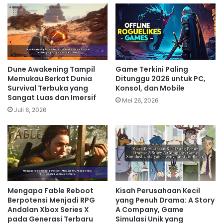
Dune Awakening Tampil
Game Terkini Paling
Memukau Berkat Dunia
Ditunggu 2026 untuk PC,
Survival Terbuka yang
Konsol, dan Mobile
Sangat Luas dan Imersif
Mei 26, 2026
Juli 6, 2026
Mengapa Fable Reboot
Kisah Perusahaan Kecil
Berpotensi Menjadi RPG
yang Penuh Drama: A Story
Andalan Xbox Series X
A Company, Game
pada Generasi Terbaru
Simulasi Unik yang