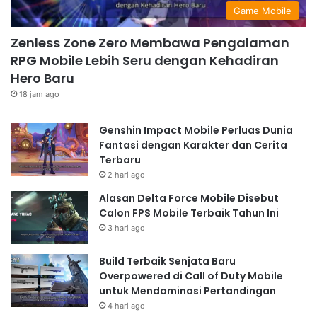
Game Mobile
Zenless Zone Zero Membawa Pengalaman
RPG Mobile Lebih Seru dengan Kehadiran
Hero Baru
18 jam ago
Genshin Impact Mobile Perluas Dunia
Fantasi dengan Karakter dan Cerita
Terbaru
2 hari ago
Alasan Delta Force Mobile Disebut
Calon FPS Mobile Terbaik Tahun Ini
3 hari ago
Build Terbaik Senjata Baru
Overpowered di Call of Duty Mobile
untuk Mendominasi Pertandingan
4 hari ago