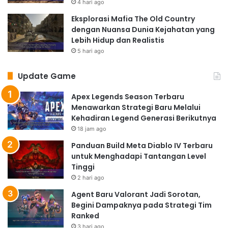
4 hari ago
Eksplorasi Mafia The Old Country
dengan Nuansa Dunia Kejahatan yang
Lebih Hidup dan Realistis
5 hari ago
Update Game
Apex Legends Season Terbaru
Menawarkan Strategi Baru Melalui
Kehadiran Legend Generasi Berikutnya
18 jam ago
Panduan Build Meta Diablo IV Terbaru
untuk Menghadapi Tantangan Level
Tinggi
2 hari ago
Agent Baru Valorant Jadi Sorotan,
Begini Dampaknya pada Strategi Tim
Ranked
3 hari ago