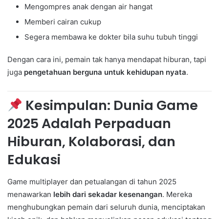
Mengompres anak dengan air hangat
Memberi cairan cukup
Segera membawa ke dokter bila suhu tubuh tinggi
Dengan cara ini, pemain tak hanya mendapat hiburan, tapi
juga
pengetahuan berguna untuk kehidupan nyata
.
Kesimpulan: Dunia Game
2025 Adalah Perpaduan
Hiburan, Kolaborasi, dan
Edukasi
Game multiplayer dan petualangan di tahun 2025
menawarkan
lebih dari sekadar kesenangan
. Mereka
menghubungkan pemain dari seluruh dunia, menciptakan