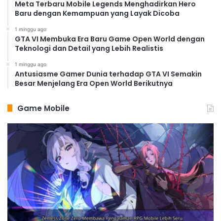
Meta Terbaru Mobile Legends Menghadirkan Hero
Baru dengan Kemampuan yang Layak Dicoba
1 minggu ago
GTA VI Membuka Era Baru Game Open World dengan
Teknologi dan Detail yang Lebih Realistis
1 minggu ago
Antusiasme Gamer Dunia terhadap GTA VI Semakin
Besar Menjelang Era Open World Berikutnya
Game Mobile