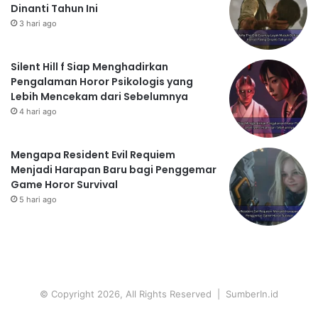
Dinanti Tahun Ini
3 hari ago
Silent Hill f Siap Menghadirkan
Pengalaman Horor Psikologis yang
Lebih Mencekam dari Sebelumnya
4 hari ago
Mengapa Resident Evil Requiem
Menjadi Harapan Baru bagi Penggemar
Game Horor Survival
5 hari ago
© Copyright 2026, All Rights Reserved | SumberIn.id