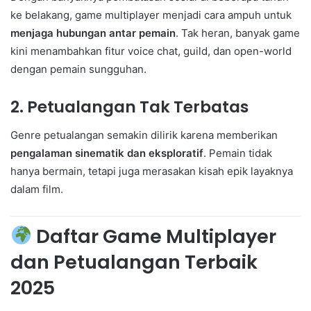
ke belakang, game multiplayer menjadi cara ampuh untuk
menjaga hubungan antar pemain
. Tak heran, banyak game
kini menambahkan fitur voice chat, guild, dan open-world
dengan pemain sungguhan.
2. Petualangan Tak Terbatas
Genre petualangan semakin dilirik karena memberikan
pengalaman sinematik dan eksploratif
. Pemain tidak
hanya bermain, tetapi juga merasakan kisah epik layaknya
dalam film.
Daftar Game Multiplayer
dan Petualangan Terbaik
2025