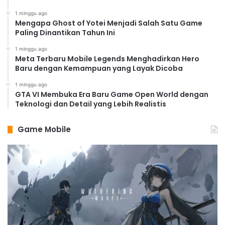
1 minggu ago
Mengapa Ghost of Yotei Menjadi Salah Satu Game
Paling Dinantikan Tahun Ini
1 minggu ago
Meta Terbaru Mobile Legends Menghadirkan Hero
Baru dengan Kemampuan yang Layak Dicoba
1 minggu ago
GTA VI Membuka Era Baru Game Open World dengan
Teknologi dan Detail yang Lebih Realistis
Game Mobile