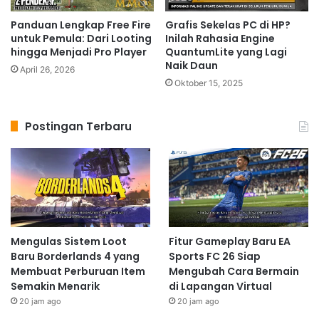
Panduan Lengkap Free Fire
Grafis Sekelas PC di HP?
untuk Pemula: Dari Looting
Inilah Rahasia Engine
hingga Menjadi Pro Player
QuantumLite yang Lagi
Naik Daun
April 26, 2026
Oktober 15, 2025
Postingan Terbaru
Mengulas Sistem Loot
Fitur Gameplay Baru EA
Baru Borderlands 4 yang
Sports FC 26 Siap
Membuat Perburuan Item
Mengubah Cara Bermain
Semakin Menarik
di Lapangan Virtual
20 jam ago
20 jam ago