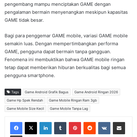
pengembang mampu menciptakan GAME dengan
pengalaman bermain menyenangkan meskipun kapasitas
GAME tidak besar.
Bagi para penggemar GAME mobile, variasi GAME mobile
semakin luas. Dengan mempertimbangkan performa
GAME, pengguna dapat bermain tanpa gangguan.
Fenomena ini membuktikan bahwa GAME mobile ringan
tetap dapat memberikan hiburan berkualitas bagi semua
pengguna smartphone.
Tags
Game Android Grafik Bagus
Game Android Ringan 2026
Game Hp Spek Rendah
Game Mobile Ringan Ram 3gb
Game Mobile Size Kecil
Game Mobile Tanpa Lag
LinkedIn
Tumblr
Pinterest
Reddit
VKontakte
Share via Email
Print