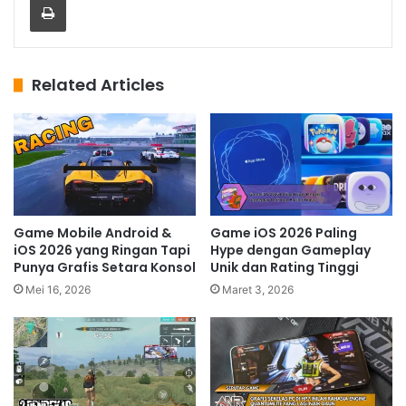
Related Articles
Game Mobile Android &
Game iOS 2026 Paling
iOS 2026 yang Ringan Tapi
Hype dengan Gameplay
Punya Grafis Setara Konsol
Unik dan Rating Tinggi
Mei 16, 2026
Maret 3, 2026