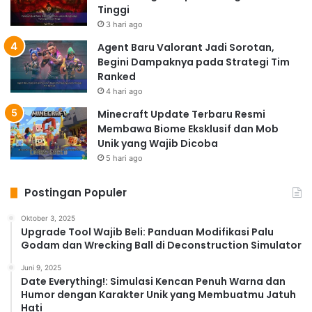
Tinggi
3 hari ago
Agent Baru Valorant Jadi Sorotan,
Begini Dampaknya pada Strategi Tim
Ranked
4 hari ago
Minecraft Update Terbaru Resmi
Membawa Biome Eksklusif dan Mob
Unik yang Wajib Dicoba
5 hari ago
Postingan Populer
Oktober 3, 2025
Upgrade Tool Wajib Beli: Panduan Modifikasi Palu
Godam dan Wrecking Ball di Deconstruction Simulator
Juni 9, 2025
Date Everything!: Simulasi Kencan Penuh Warna dan
Humor dengan Karakter Unik yang Membuatmu Jatuh
Hati