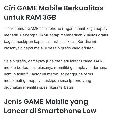
Ciri GAME Mobile Berkualitas
untuk RAM 3GB
Tidak semua GAME smartphone ringan memiliki gameplay
menarik. Beberapa GAME tetap memberikan kualitas grafis
bagus meskipun kapasitas instalasi kecil. Kondisi ini
biasanya dicapai melalui desain grafis yang efisien.
Selain grafis, gameplay juga menjadi faktor utama. GAME
mobile berkualitas biasanya memiliki gameplay sederhana
namun adiktif. Faktor ini membuat pengguna terus
menikmati gameplay meskipun smartphone yang
digunakan memiliki spesifikasi terbatas.
Jenis GAME Mobile yang
Lancar di Smartphone Low