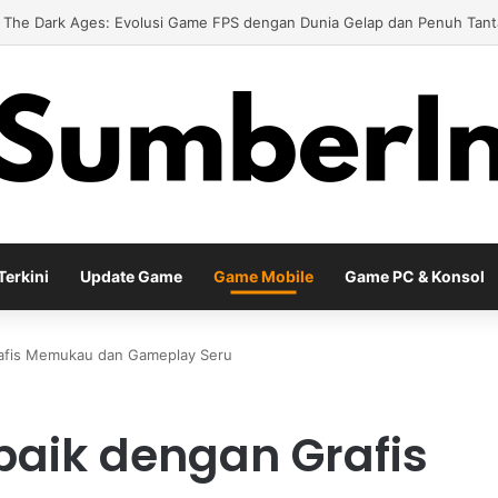
d Meta Diablo IV Terbaru untuk Menghadapi Tantangan Level Tinggi
erkini
Update Game
Game Mobile
Game PC & Konsol
afis Memukau dan Gameplay Seru
baik dengan Grafis