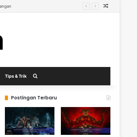
Random Arti
Search for
Tips & Trik
Postingan Terbaru