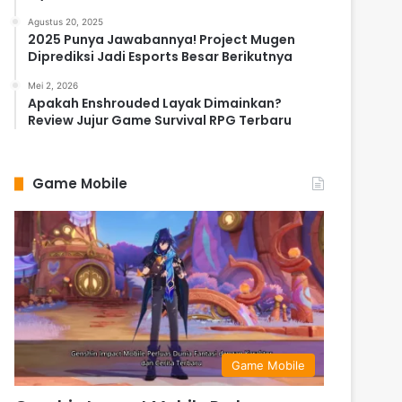
Agustus 20, 2025
2025 Punya Jawabannya! Project Mugen
Diprediksi Jadi Esports Besar Berikutnya
Mei 2, 2026
Apakah Enshrouded Layak Dimainkan?
Review Jujur Game Survival RPG Terbaru
Game Mobile
Game Mobile