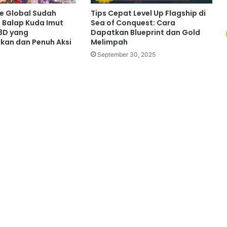
pasaran. Anda akan terkesima dengan detail lingkungan,
 Global Sudah
Tips Cepat Level Up Flagship di
istis.
 Balap Kuda Imut
Sea of Conquest: Cara
 3D yang
Dapatkan Blueprint dan Gold
an dan Penuh Aksi
Melimpah
 Mobile adalah
game
battle royale
populer yang terkenal
September 30, 2025
lay
yang menegangkan. Meskipun grafisnya tidak
nawarkan visual yang detail dan memuaskan, terutama
lay
yang kompetitif dan strategi yang dibutuhkan
ntuk dimainkan.
ile juga menawarkan pengalaman
battle royale
yang seru
ll of Duty Mobile lebih menekankan pada
gameplay
yang
etail, terutama pada model senjata dan efek eksplosi,
 menyukai
game
tembak-menembak yang cepat dan grafis
ng tepat.
gan Grafis Stylized
stis. Banyak
game
yang menggunakan gaya grafis
stylized
nya: