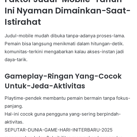
Ini Nyaman Dimainkan-Saat-
Istirahat
Judul-mobile mudah dibuka tanpa-adanya proses-lama.
Pemain bisa langsung menikmati dalam hitungan-detik.
komunitas-terkini mengabarkan kalau akses-instan jadi
daya-tarik.
Gameplay-Ringan Yang-Cocok
Untuk-Jeda-Aktivitas
Playtime-pendek membantu pemain bermain tanpa fokus-
panjang.
Hal-ini cocok guna pengguna yang-sering berpindah-
aktivitas.
SEPUTAR-DUNIA-GAME-HARI-INITERBARU-2025