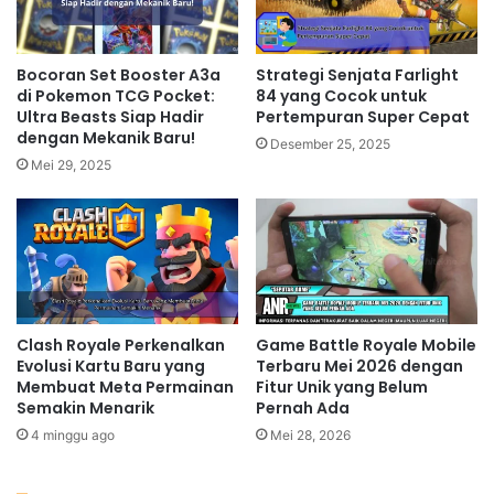
Bocoran Set Booster A3a
Strategi Senjata Farlight
di Pokemon TCG Pocket:
84 yang Cocok untuk
Ultra Beasts Siap Hadir
Pertempuran Super Cepat
dengan Mekanik Baru!
Desember 25, 2025
Mei 29, 2025
Clash Royale Perkenalkan
Game Battle Royale Mobile
Evolusi Kartu Baru yang
Terbaru Mei 2026 dengan
Membuat Meta Permainan
Fitur Unik yang Belum
Semakin Menarik
Pernah Ada
4 minggu ago
Mei 28, 2026