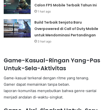
Calon FPS Mobile Terbaik Tahun Ini
1 hari ago
Build Terbaik Senjata Baru
Overpowered di Call of Duty Mobile
untuk Mendominasi Pertandingan
3 hari ago
Game-Kasual-Ringan Yang-Pas
Untuk-Sela-Aktivitas
Game-kasual terkenal dengan ritme yang tenang.
Gamer dapat memainkan tanpa beban.
laporan-komunitas menyebutkan bahwa genre-santai
menjadi andalan di-waktu-singkat.