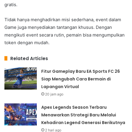
gratis.
Tidak hanya menghadirkan misi sederhana, event dalam
Game juga menyediakan tantangan khusus. Dengan
mengikuti event secara rutin, pemain bisa mengumpulkan
token dengan mudah.
Related Articles
Fitur Gameplay Baru EA Sports FC 26
Siap Mengubah Cara Bermain di
Lapangan Virtual
20 jam ago
Apex Legends Season Terbaru
Menawarkan Strategi Baru Melalui
Kehadiran Legend Generasi Berikutnya
2 hari ago