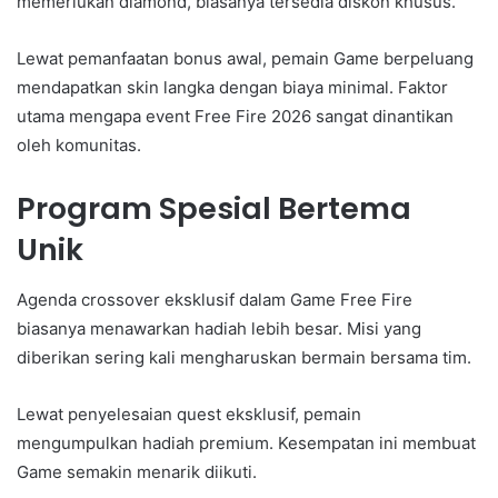
memerlukan diamond, biasanya tersedia diskon khusus.
Lewat pemanfaatan bonus awal, pemain Game berpeluang
mendapatkan skin langka dengan biaya minimal. Faktor
utama mengapa event Free Fire 2026 sangat dinantikan
oleh komunitas.
Program Spesial Bertema
Unik
Agenda crossover eksklusif dalam Game Free Fire
biasanya menawarkan hadiah lebih besar. Misi yang
diberikan sering kali mengharuskan bermain bersama tim.
Lewat penyelesaian quest eksklusif, pemain
mengumpulkan hadiah premium. Kesempatan ini membuat
Game semakin menarik diikuti.