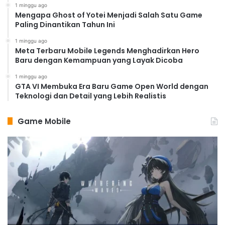
1 minggu ago
Mengapa Ghost of Yotei Menjadi Salah Satu Game
Paling Dinantikan Tahun Ini
1 minggu ago
Meta Terbaru Mobile Legends Menghadirkan Hero
Baru dengan Kemampuan yang Layak Dicoba
1 minggu ago
GTA VI Membuka Era Baru Game Open World dengan
Teknologi dan Detail yang Lebih Realistis
Game Mobile