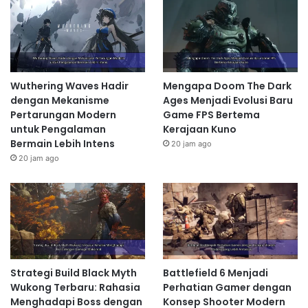
Wuthering Waves Hadir
Mengapa Doom The Dark
dengan Mekanisme
Ages Menjadi Evolusi Baru
Pertarungan Modern
Game FPS Bertema
untuk Pengalaman
Kerajaan Kuno
Bermain Lebih Intens
20 jam ago
20 jam ago
Strategi Build Black Myth
Battlefield 6 Menjadi
Wukong Terbaru: Rahasia
Perhatian Gamer dengan
Menghadapi Boss dengan
Konsep Shooter Modern