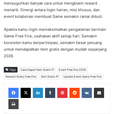
menyuguhkan banyak cara untuk mengklaim reward
menarik. Sinergi antara login harian, misi khusus, dan
event kolaborasi membuat Game semakin ramai diikuti.
Apabila kamu ingin memaksimalkan pengalaman bermain
Game Free Fire, usahakan aktif setiap hari. Semakin
konsisten kamu berpartisipasi, semakin besar peluang
untuk mendapatkan item gratis dengan mudah sepanjang
2026.
Tags
Cara Dapat Item Gratis Ff
Event Free Fire 2026
Reward Gratis Free Fire
Skin Gratis Ff
Update Event Game Free Fire
LinkedIn
Tumblr
Pinterest
Reddit
VKontakte
Share via Email
Print