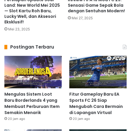
Land: New World Mei 2025
Sensasi Game Sepak Bola
— Slot Kartu Roh Baru,
dengan Sentuhan Modern!
Lucky Well, dan Aksesori
Mei 27, 2025
Eksklusif!
Mei 23, 2025
Postingan Terbaru
Mengulas Sistem Loot
Fitur Gameplay Baru EA
Baru Borderlands 4 yang
Sports FC 26 Siap
Membuat Perburuan Item
Mengubah Cara Bermain
Semakin Menarik
di Lapangan Virtual
20 jam ago
20 jam ago