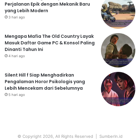
Perjalanan Epik dengan Mekanik Baru
yang Lebih Modern
3 hari ago
Mengapa Mafia The Old Country Layak
Masuk Daftar Game PC & Konsol Paling
Dinanti Tahun Ini
4 hari ago
Silent Hill f Siap Menghadirkan
Pengalaman Horor Psikologis yang
Lebih Mencekam dari Sebelumnya
5 hari ago
© Copyright 2026, All Rights Reserved | SumberIn.id