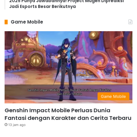
2025 Punya Jawabannya! Project Mugen Diprediksi
Jadi Esports Besar Berikutnya
Game Mobile
Game Mobile
Genshin Impact Mobile Perluas Dunia
Fantasi dengan Karakter dan Cerita Terbaru
13 jam ago