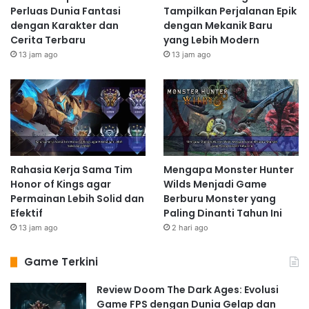
Perluas Dunia Fantasi
Tampilkan Perjalanan Epik
dengan Karakter dan
dengan Mekanik Baru
Cerita Terbaru
yang Lebih Modern
13 jam ago
13 jam ago
Rahasia Kerja Sama Tim
Mengapa Monster Hunter
Honor of Kings agar
Wilds Menjadi Game
Permainan Lebih Solid dan
Berburu Monster yang
Efektif
Paling Dinanti Tahun Ini
13 jam ago
2 hari ago
Game Terkini
Review Doom The Dark Ages: Evolusi
Game FPS dengan Dunia Gelap dan