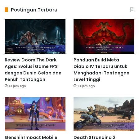
Postingan Terbaru
Review Doom The Dark
Panduan Build Meta
Ages: Evolusi Game FPS
Diablo IV Terbaru untuk
dengan Dunia Gelap dan
Menghadapi Tantangan
Penuh Tantangan
Level Tinggi
13 jam ago
13 jam ago
Genshin Impact Mobile
Death Stranding 2