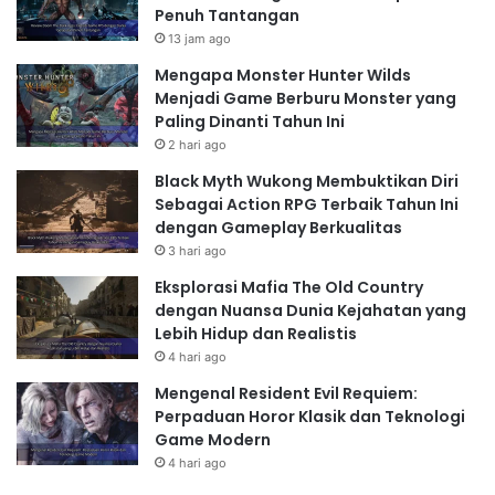
Penuh Tantangan
13 jam ago
Mengapa Monster Hunter Wilds
Menjadi Game Berburu Monster yang
Paling Dinanti Tahun Ini
2 hari ago
Black Myth Wukong Membuktikan Diri
Sebagai Action RPG Terbaik Tahun Ini
dengan Gameplay Berkualitas
3 hari ago
Eksplorasi Mafia The Old Country
dengan Nuansa Dunia Kejahatan yang
Lebih Hidup dan Realistis
4 hari ago
Mengenal Resident Evil Requiem:
Perpaduan Horor Klasik dan Teknologi
Game Modern
4 hari ago