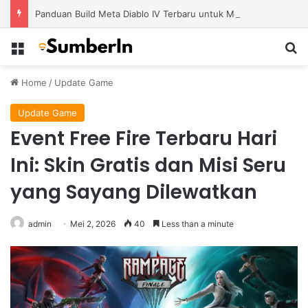
Panduan Build Meta Diablo IV Terbaru untuk Menghadapi Tantangan Level Tinggi
Menu
S
Home
/
Update Game
Update Game
Event Free Fire Terbaru Hari
Ini: Skin Gratis dan Misi Seru
yang Sayang Dilewatkan
admin
Mei 2, 2026
40
Less than a minute