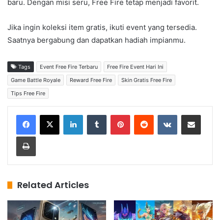
baru. Dengan misi seru, Free Fire tetap menjadi favorit.
Jika ingin koleksi item gratis, ikuti event yang tersedia.
Saatnya bergabung dan dapatkan hadiah impianmu.
Tags
Event Free Fire Terbaru
Free Fire Event Hari Ini
Game Battle Royale
Reward Free Fire
Skin Gratis Free Fire
Tips Free Fire
LinkedIn
Tumblr
Pinterest
Reddit
VKontakte
Share via Email
Print
Related Articles