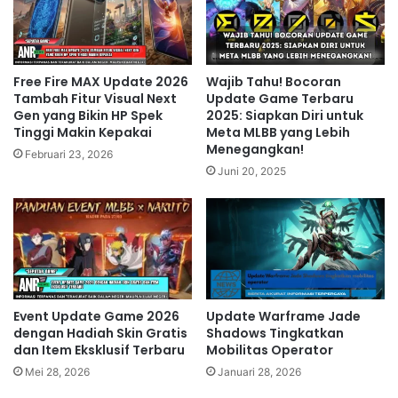
Free Fire MAX Update 2026
Wajib Tahu! Bocoran
Tambah Fitur Visual Next
Update Game Terbaru
Gen yang Bikin HP Spek
2025: Siapkan Diri untuk
Tinggi Makin Kepakai
Meta MLBB yang Lebih
Menegangkan!
Februari 23, 2026
Juni 20, 2025
Event Update Game 2026
Update Warframe Jade
dengan Hadiah Skin Gratis
Shadows Tingkatkan
dan Item Eksklusif Terbaru
Mobilitas Operator
Mei 28, 2026
Januari 28, 2026