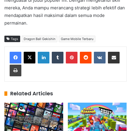
menguasai di judul populer ini. Dengan mengetahui skill
mereka, Anda mampu merancang strategi lebih efektif dan
mendapatkan hasil maksimal dalam semua mode
permainan.
Tags
Dragon Ball Gekishin
Game Mobile Terbaru
LinkedIn
Tumblr
Pinterest
Reddit
VKontakte
Share via Email
Print
Related Articles