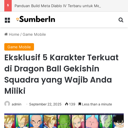
Panduan Build Meta Diablo IV Terbaru untuk Menghadapi Tantangan Level Tinggi
Menu
S
Home
/
Game Mobile
Game Mobile
Eksklusif 5 Karakter Terkuat
di Dragon Ball Gekishin
Squadra yang Wajib Anda
Miliki
admin
September 22, 2025
139
Less than a minute