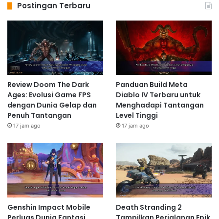
Postingan Terbaru
Review Doom The Dark
Panduan Build Meta
Ages: Evolusi Game FPS
Diablo IV Terbaru untuk
dengan Dunia Gelap dan
Menghadapi Tantangan
Penuh Tantangan
Level Tinggi
17 jam ago
17 jam ago
Genshin Impact Mobile
Death Stranding 2
Perluas Dunia Fantasi
Tampilkan Perjalanan Epik