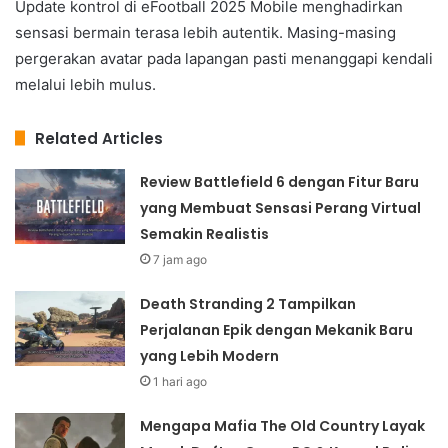
Update kontrol di eFootball 2025 Mobile menghadirkan
sensasi bermain terasa lebih autentik. Masing-masing
pergerakan avatar pada lapangan pasti menanggapi kendali
melalui lebih mulus.
Related Articles
Review Battlefield 6 dengan Fitur Baru
yang Membuat Sensasi Perang Virtual
Semakin Realistis
7 jam ago
Death Stranding 2 Tampilkan
Perjalanan Epik dengan Mekanik Baru
yang Lebih Modern
1 hari ago
Mengapa Mafia The Old Country Layak