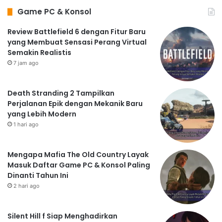
Game PC & Konsol
Review Battlefield 6 dengan Fitur Baru
yang Membuat Sensasi Perang Virtual
Semakin Realistis
7 jam ago
Death Stranding 2 Tampilkan
Perjalanan Epik dengan Mekanik Baru
yang Lebih Modern
1 hari ago
Mengapa Mafia The Old Country Layak
Masuk Daftar Game PC & Konsol Paling
Dinanti Tahun Ini
2 hari ago
Silent Hill f Siap Menghadirkan