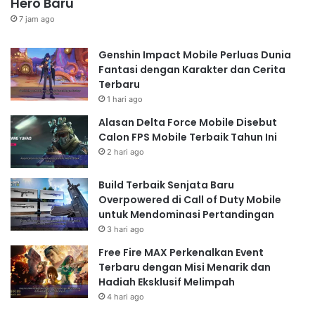
Hero Baru
7 jam ago
Genshin Impact Mobile Perluas Dunia
Fantasi dengan Karakter dan Cerita
Terbaru
1 hari ago
Alasan Delta Force Mobile Disebut
Calon FPS Mobile Terbaik Tahun Ini
2 hari ago
Build Terbaik Senjata Baru
Overpowered di Call of Duty Mobile
untuk Mendominasi Pertandingan
3 hari ago
Free Fire MAX Perkenalkan Event
Terbaru dengan Misi Menarik dan
Hadiah Eksklusif Melimpah
4 hari ago