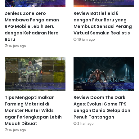
Zenless Zone Zero
Review Battlefield 6
Membawa Pengalaman
dengan Fitur Baru yang
RPG Mobile Lebih Seru
Membuat Sensasi Perang
dengan Kehadiran Hero
Virtual Semakin Realistis
Baru
16 jam ago
16 jam ago
Tips Mengoptimalkan
Review Doom The Dark
Farming Material di
Ages: Evolusi Game FPS
Monster Hunter Wilds
dengan Dunia Gelap dan
agar Perlengkapan Lebih
Penuh Tantangan
Mudah Dibuat
2 hari ago
16 jam ago