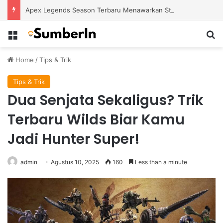
Apex Legends Season Terbaru Menawarkan Strategi Baru Melalui Kehadiran Legend Generasi Berikutnya
Menu
S
Home
/
Tips & Trik
Tips & Trik
Dua Senjata Sekaligus? Trik
Terbaru Wilds Biar Kamu
Jadi Hunter Super!
admin
Agustus 10, 2025
160
Less than a minute