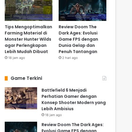
Tips Mengoptimalkan
Review Doom The
Farming Material di
Dark Ages: Evolusi
Monster Hunter Wilds
Game FPS dengan
agar Perlengkapan
Dunia Gelap dan
Lebih Mudah Dibuat
Penuh Tantangan
18 jam ago
2 hari ago
Game Terkini
Battlefield 6 Menjadi
Perhatian Gamer dengan
Konsep Shooter Modern yang
Lebih Ambisius
18 jam ago
Review Doom The Dark Ages:
Evolusi Game FPS dengan