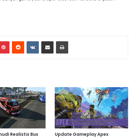
Pinterest
Reddit
VKontakte
Share via Email
Print
udi Realistis Bus
Update Gameplay Apex