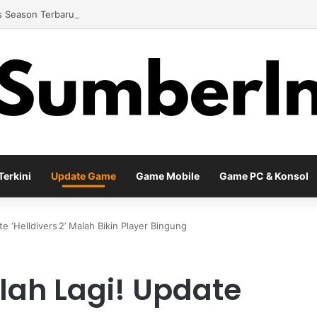
 Season Terbaru Menawarkan Strategi Baru Melalui Kehadiran Legend G
erkini
Update Game
Game Mobile
Game PC & Konsol
e ‘Helldivers 2’ Malah Bikin Player Bingung
Ulah Lagi! Update