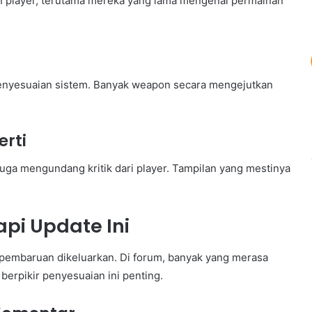
gan player, terutama mereka yang lama mengenal permainan
penyesuaian sistem. Banyak weapon secara mengejutkan
erti
uga mengundang kritik dari player. Tampilan yang mestinya
pi Update Ini
h pembaruan dikeluarkan. Di forum, banyak yang merasa
erpikir penyesuaian ini penting.