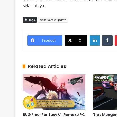
selanjutnya.
Tags
helldivers 2 update
LinkedIn
Tumblr
Facebook
X
Related Articles
BUG Final Fantasy VII Remake PC
Tips Mengem