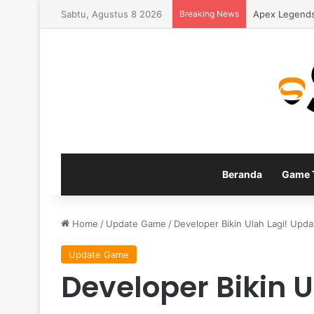
Sabtu, Agustus 8 2026
Breaking News
Apex Legends
Beranda
Game T
Home
/
Update Game
/
Developer Bikin Ulah Lagi! Updat
Update Game
Developer Bikin 