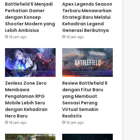
Battlefield 6 Menjadi
Apex Legends Season
Perhatian Gamer
Terbaru Menawarkan
dengan Konsep
Strategi Baru Melalui
Shooter Modern yang
Kehadiran Legend
Lebih Ambisius
Generasi Berikutnya
18 jam ago
18 jam ago
Zenless Zone Zero
Review Battlefield 6
Membawa
dengan Fitur Baru
Pengalaman RPG
yang Membuat
Mobile Lebih Seru
Sensasi Perang
dengan Kehadiran
Virtual Semakin
Hero Baru
Realistis
18 jam ago
18 jam ago