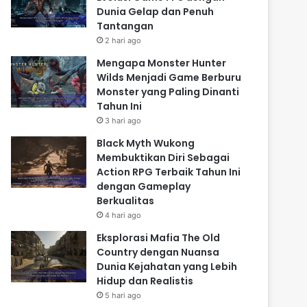
Dunia Gelap dan Penuh
Tantangan
2 hari ago
Mengapa Monster Hunter
Wilds Menjadi Game Berburu
Monster yang Paling Dinanti
Tahun Ini
3 hari ago
Black Myth Wukong
Membuktikan Diri Sebagai
Action RPG Terbaik Tahun Ini
dengan Gameplay
Berkualitas
4 hari ago
Eksplorasi Mafia The Old
Country dengan Nuansa
Dunia Kejahatan yang Lebih
Hidup dan Realistis
5 hari ago