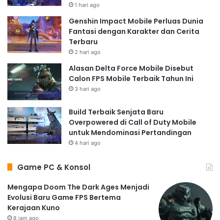
1 hari ago
Genshin Impact Mobile Perluas Dunia
Fantasi dengan Karakter dan Cerita
Terbaru
2 hari ago
Alasan Delta Force Mobile Disebut
Calon FPS Mobile Terbaik Tahun Ini
3 hari ago
Build Terbaik Senjata Baru
Overpowered di Call of Duty Mobile
untuk Mendominasi Pertandingan
4 hari ago
Game PC & Konsol
Mengapa Doom The Dark Ages Menjadi
Evolusi Baru Game FPS Bertema
Kerajaan Kuno
8 jam ago