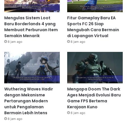
Mengulas Sistem Loot
Fitur Gameplay Baru EA
Baru Borderlands 4 yang
Sports FC 26 Siap
Membuat Perburuan Item
Mengubah Cara Bermain
Semakin Menarik
di Lapangan Virtual
8 jam ago
8 jam ago
Wuthering Waves Hadir
Mengapa Doom The Dark
dengan Mekanisme
Ages Menjadi Evolusi Baru
Pertarungan Modern
Game FPS Bertema
untuk Pengalaman
Kerajaan Kuno
Bermain Lebih Intens
8 jam ago
8 jam ago