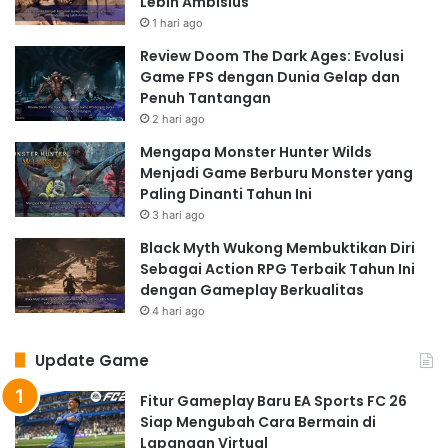
Lebih Ambisius
1 hari ago
Review Doom The Dark Ages: Evolusi
Game FPS dengan Dunia Gelap dan
Penuh Tantangan
2 hari ago
Mengapa Monster Hunter Wilds
Menjadi Game Berburu Monster yang
Paling Dinanti Tahun Ini
3 hari ago
Black Myth Wukong Membuktikan Diri
Sebagai Action RPG Terbaik Tahun Ini
dengan Gameplay Berkualitas
4 hari ago
Update Game
Fitur Gameplay Baru EA Sports FC 26
Siap Mengubah Cara Bermain di
Lapangan Virtual