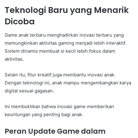
Teknologi Baru yang Menarik
Dicoba
Game anak terbaru menghadirkan inovasi terbaru yang
memungkinkan aktivitas gaming menjadi lebih interaktif.
Sistem dinamis membuat si kecil lebih fokus dalam
aktivitas.
Selain itu, fitur kreatif juga membantu inovasi anak.
Dengan teknologi ini, anak mampu mengembangkan karya
digital sesuai gagasan.
Ini membuktikan bahwa inovasi game memberikan
keuntungan yang penting bagi anak.
Peran Update Game dalam