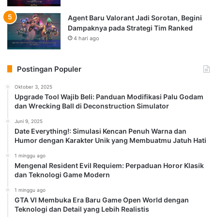
Agent Baru Valorant Jadi Sorotan, Begini
Dampaknya pada Strategi Tim Ranked
4 hari ago
Postingan Populer
Oktober 3, 2025
Upgrade Tool Wajib Beli: Panduan Modifikasi Palu Godam
dan Wrecking Ball di Deconstruction Simulator
Juni 9, 2025
Date Everything!: Simulasi Kencan Penuh Warna dan
Humor dengan Karakter Unik yang Membuatmu Jatuh Hati
1 minggu ago
Mengenal Resident Evil Requiem: Perpaduan Horor Klasik
dan Teknologi Game Modern
1 minggu ago
GTA VI Membuka Era Baru Game Open World dengan
Teknologi dan Detail yang Lebih Realistis