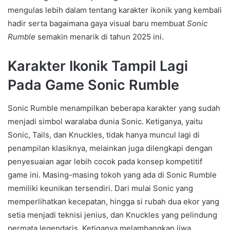
mengulas lebih dalam tentang karakter ikonik yang kembali
hadir serta bagaimana gaya visual baru membuat
Sonic
Rumble
semakin menarik di tahun 2025 ini.
Karakter Ikonik Tampil Lagi
Pada Game Sonic Rumble
Sonic Rumble menampilkan beberapa karakter yang sudah
menjadi simbol waralaba dunia Sonic. Ketiganya, yaitu
Sonic, Tails, dan Knuckles, tidak hanya muncul lagi di
penampilan klasiknya, melainkan juga dilengkapi dengan
penyesuaian agar lebih cocok pada konsep kompetitif
game ini. Masing-masing tokoh yang ada di Sonic Rumble
memiliki keunikan tersendiri. Dari mulai Sonic yang
memperlihatkan kecepatan, hingga si rubah dua ekor yang
setia menjadi teknisi jenius, dan Knuckles yang pelindung
permata legendaris. Ketiganya melambangkan jiwa