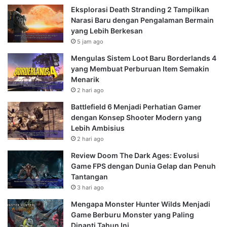
Eksplorasi Death Stranding 2 Tampilkan
Narasi Baru dengan Pengalaman Bermain
yang Lebih Berkesan
5 jam ago
Mengulas Sistem Loot Baru Borderlands 4
yang Membuat Perburuan Item Semakin
Menarik
2 hari ago
Battlefield 6 Menjadi Perhatian Gamer
dengan Konsep Shooter Modern yang
Lebih Ambisius
2 hari ago
Review Doom The Dark Ages: Evolusi
Game FPS dengan Dunia Gelap dan Penuh
Tantangan
3 hari ago
Mengapa Monster Hunter Wilds Menjadi
Game Berburu Monster yang Paling
Dinanti Tahun Ini