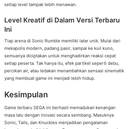
setiap level tampak lebih menawan.
Level Kreatif di Dalam Versi Terbaru
Ini
Tiap arena di Sonic Rumble memiliki latar unik. Mulai dari
mekapolis modern, padang pasir, sampai ke kuil kuno,
semuanya diciptakan untuk menghadirkan reaksi cepat
setiap peserta. Tak hanya itu, efek partikel seperti debu,
percikan air, atau ledakan menambahkan sensasi sinematik
yang membuat game ini menjadi lebih hidup.
Kesimpulan
Game terbaru SEGA ini berhasil memadukan kenangan
masa lalu dengan inovasi secara seimbang. Masuknya
Sonic, Tails, dan Knuckles menjadikan pengalaman