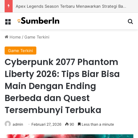
Apex Legends Season Terbaru Menawarkan Strategi Baru Melalui Kehadiran Legend Generasi Berikutnya
Menu
S
Home
/
Game Terkini
Game Terkini
Cyberpunk 2077 Phantom
Liberty 2026: Tips Biar Bisa
Main Dengan Ending
Berbeda dan Quest
Tersembunyi Terbuka
admin
Februari 27, 2026
90
Less than a minute