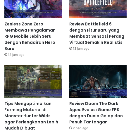
Zenless Zone Zero
Review Battlefield 6
Membawa Pengalaman
dengan Fitur Baru yang
RPG Mobile Lebih Seru
Membuat Sensasi Perang
dengan Kehadiran Hero
Virtual Semakin Realistis
Baru
13 jam ago
12 jam ago
Tips Mengoptimalkan
Review Doom The Dark
Farming Material di
Ages: Evolusi Game FPS
Monster Hunter Wilds
dengan Dunia Gelap dan
agar Perlengkapan Lebih
Penuh Tantangan
Mudah Dibuat
2 hari ago