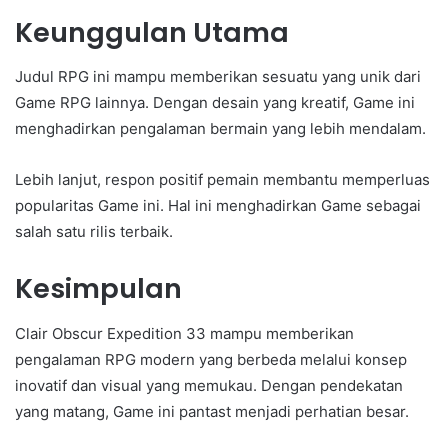
Keunggulan Utama
Judul RPG ini mampu memberikan sesuatu yang unik dari
Game RPG lainnya. Dengan desain yang kreatif, Game ini
menghadirkan pengalaman bermain yang lebih mendalam.
Lebih lanjut, respon positif pemain membantu memperluas
popularitas Game ini. Hal ini menghadirkan Game sebagai
salah satu rilis terbaik.
Kesimpulan
Clair Obscur Expedition 33 mampu memberikan
pengalaman RPG modern yang berbeda melalui konsep
inovatif dan visual yang memukau. Dengan pendekatan
yang matang, Game ini pantast menjadi perhatian besar.