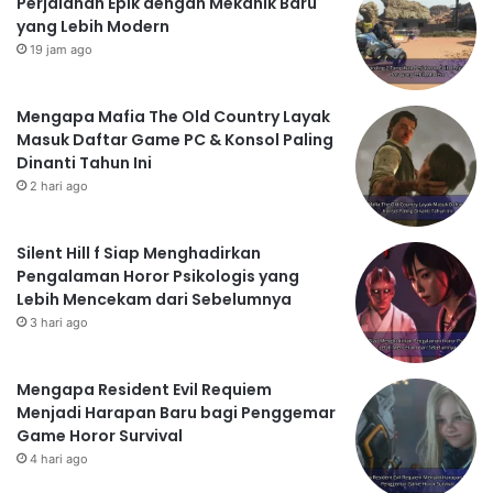
Perjalanan Epik dengan Mekanik Baru
yang Lebih Modern
19 jam ago
Mengapa Mafia The Old Country Layak
Masuk Daftar Game PC & Konsol Paling
Dinanti Tahun Ini
2 hari ago
Silent Hill f Siap Menghadirkan
Pengalaman Horor Psikologis yang
Lebih Mencekam dari Sebelumnya
3 hari ago
Mengapa Resident Evil Requiem
Menjadi Harapan Baru bagi Penggemar
Game Horor Survival
4 hari ago