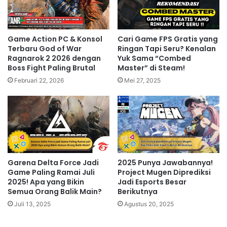
Game Action PC & Konsol
Cari Game FPS Gratis yang
Terbaru God of War
Ringan Tapi Seru? Kenalan
Ragnarok 2 2026 dengan
Yuk Sama “Combed
Boss Fight Paling Brutal
Master” di Steam!
Februari 22, 2026
Mei 27, 2025
Garena Delta Force Jadi
2025 Punya Jawabannya!
Game Paling Ramai Juli
Project Mugen Diprediksi
2025! Apa yang Bikin
Jadi Esports Besar
Semua Orang Balik Main?
Berikutnya
Juli 13, 2025
Agustus 20, 2025