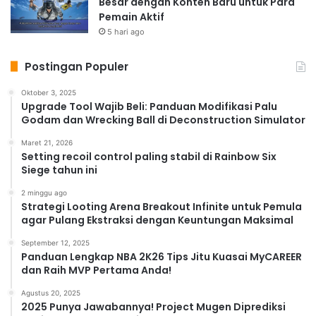
Besar dengan Konten Baru untuk Para
Pemain Aktif
5 hari ago
Postingan Populer
Oktober 3, 2025
Upgrade Tool Wajib Beli: Panduan Modifikasi Palu
Godam dan Wrecking Ball di Deconstruction Simulator
Maret 21, 2026
Setting recoil control paling stabil di Rainbow Six
Siege tahun ini
2 minggu ago
Strategi Looting Arena Breakout Infinite untuk Pemula
agar Pulang Ekstraksi dengan Keuntungan Maksimal
September 12, 2025
Panduan Lengkap NBA 2K26 Tips Jitu Kuasai MyCAREER
dan Raih MVP Pertama Anda!
Agustus 20, 2025
2025 Punya Jawabannya! Project Mugen Diprediksi