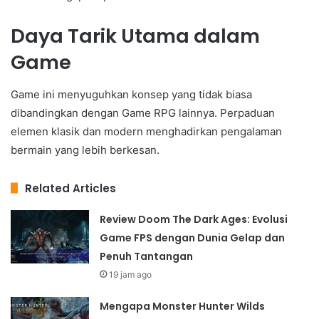
Daya Tarik Utama dalam
Game
Game ini menyuguhkan konsep yang tidak biasa
dibandingkan dengan Game RPG lainnya. Perpaduan
elemen klasik dan modern menghadirkan pengalaman
bermain yang lebih berkesan.
Related Articles
Review Doom The Dark Ages: Evolusi
Game FPS dengan Dunia Gelap dan
Penuh Tantangan
19 jam ago
Mengapa Monster Hunter Wilds