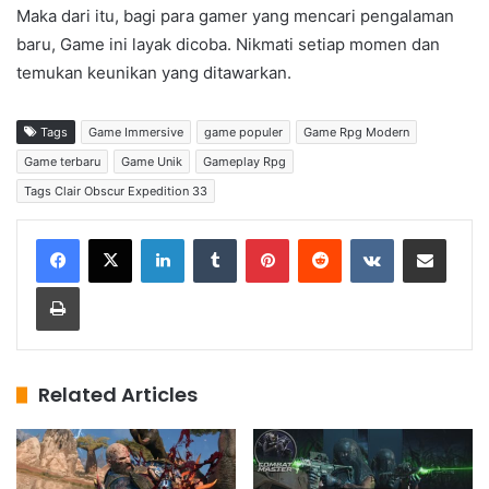
Maka dari itu, bagi para gamer yang mencari pengalaman
baru, Game ini layak dicoba. Nikmati setiap momen dan
temukan keunikan yang ditawarkan.
Tags
Game Immersive
game populer
Game Rpg Modern
Game terbaru
Game Unik
Gameplay Rpg
Tags Clair Obscur Expedition 33
LinkedIn
Tumblr
Pinterest
Reddit
VKontakte
Share via Email
Print
Related Articles