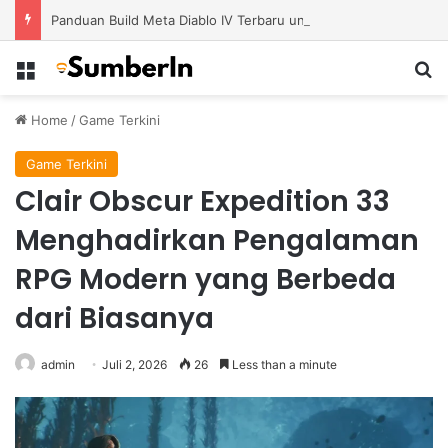
Panduan Build Meta Diablo IV Terbaru untuk Menghadapi Tantangan Level Tinggi
Menu
S
Home
/
Game Terkini
Game Terkini
Clair Obscur Expedition 33
Menghadirkan Pengalaman
RPG Modern yang Berbeda
dari Biasanya
admin
Juli 2, 2026
26
Less than a minute