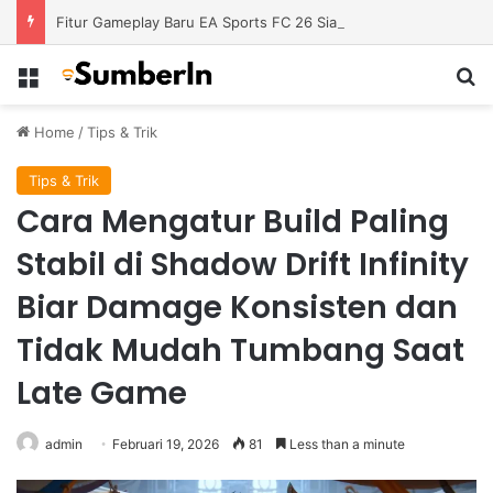
Fitur Gameplay Baru EA Sports FC 26 Siap Mengubah Cara Bermain di Lapangan Virtual
Menu
S
Home
/
Tips & Trik
Tips & Trik
Cara Mengatur Build Paling
Stabil di Shadow Drift Infinity
Biar Damage Konsisten dan
Tidak Mudah Tumbang Saat
Late Game
admin
Februari 19, 2026
81
Less than a minute