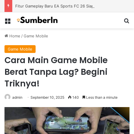
Fitur Gameplay Baru EA Sports FC 26 Siap Mengubah Cara Bermain di Lapangan Virtual
Menu
S
Home
/
Game Mobile
Game Mobile
Cara Main Game Mobile
Berat Tanpa Lag? Begini
Triknya!
admin
September 10, 2025
140
Less than a minute