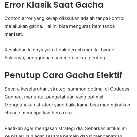
Error Klasik Saat Gacha
Contoh error yang kerap dilakukan adalah tanpa kontrol
melakukan gacha. Hal ini bisa menguras item tanpa
manfaat.
Kesalahan lainnya yaitu tidak pernah menilai banner.
Faktanya, penggunaan summon cukup penting.
Penutup Cara Gacha Efektif
Secara keseluruhan, strategi summon optimal di Goddess
Connect menuntut pengetahuan yang optimal.
Menggunakan strategi yang baik, kamu bisa meningkatkan
chance mendapatkan hero rare.
Pastikan agar mengasah strategi dia. Sebarkan artikel ini
ke player lain agar sesama pemain dapat mendapatkan