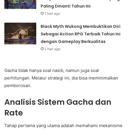
Paling Dinanti Tahun Ini
1 hari ago
Black Myth Wukong Membuktikan Diri
Sebagai Action RPG Terbaik Tahun Ini
dengan Gameplay Berkualitas
2 hari ago
Gacha tidak hanya soal nasib, namun juga soal
perhitungan. Melalui strategi ini, dia bisa meminimalkan
pemborosan.
Analisis Sistem Gacha dan
Rate
Tahap pertama yang utama adalah memahami mekanisme