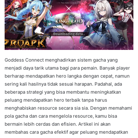
Goddess Connect menghadirkan sistem gacha yang
menjadi daya tarik utama bagi para pemain. Banyak player
berharap mendapatkan hero langka dengan cepat, namun
sering kali hasilnya tidak sesuai harapan. Padahal, ada
beberapa strategi yang bisa membantu meningkatkan
peluang mendapatkan hero terbaik tanpa harus
menghabiskan resource secara sia sia. Dengan memahami
pola gacha dan cara mengelola resource, kamu bisa
bermain lebih cerdas dan efisien. Artikel ini akan
membahas cara gacha efektif agar peluang mendapatkan