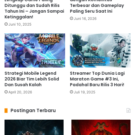
Ditunggu dan Sudah Rilis
Terbesar dan Gameplay
Tahun Ini – Jangan Sampai
Paling Seru Saat Ini
Ketinggalan!
Juni 16, 2026
Juni 10, 2025
Strategi Mobile Legend
Streamer Top Dunia Lagi
2026 Biar Tim Lebih Solid
Maraton Game #3 Ini,
Dan Susah Kalah
Padahal Baru Rilis 3 Hari!
April 20, 2026
Juli 19, 2025
Postingan Terbaru