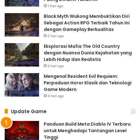
1 hari ago
Black Myth Wukong Membuktikan Diri
Sebagai Action RPG Terbaik Tahun Ini
dengan Gameplay Berkualitas
2 hari ago
Eksplorasi Mafia The Old Country
dengan Nuansa Dunia Kejahatan yang
Lebih Hidup dan Realistis
3 hari ago
Mengenal Resident Evil Requiem:
Perpaduan Horor Klasik dan Teknologi
Game Modern
4 hari ago
Update Game
Panduan Build Meta Diablo IV Terbaru
untuk Menghadapi Tantangan Level
Tinggi