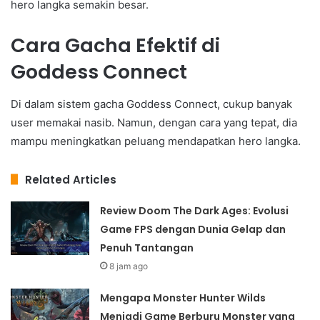
hero langka semakin besar.
Cara Gacha Efektif di
Goddess Connect
Di dalam sistem gacha Goddess Connect, cukup banyak
user memakai nasib. Namun, dengan cara yang tepat, dia
mampu meningkatkan peluang mendapatkan hero langka.
Related Articles
Review Doom The Dark Ages: Evolusi
Game FPS dengan Dunia Gelap dan
Penuh Tantangan
8 jam ago
Mengapa Monster Hunter Wilds
Menjadi Game Berburu Monster yang