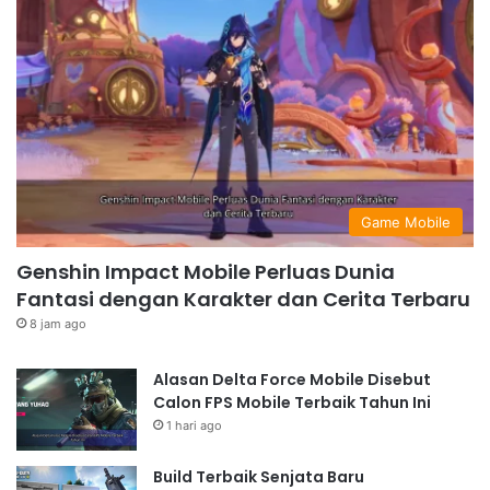
Game Mobile
Genshin Impact Mobile Perluas Dunia
Fantasi dengan Karakter dan Cerita Terbaru
8 jam ago
Alasan Delta Force Mobile Disebut
Calon FPS Mobile Terbaik Tahun Ini
1 hari ago
Build Terbaik Senjata Baru