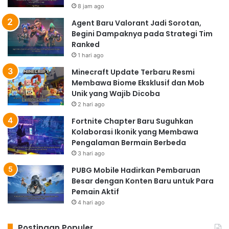
8 jam ago
Agent Baru Valorant Jadi Sorotan,
Begini Dampaknya pada Strategi Tim
Ranked
1 hari ago
Minecraft Update Terbaru Resmi
Membawa Biome Eksklusif dan Mob
Unik yang Wajib Dicoba
2 hari ago
Fortnite Chapter Baru Suguhkan
Kolaborasi Ikonik yang Membawa
Pengalaman Bermain Berbeda
3 hari ago
PUBG Mobile Hadirkan Pembaruan
Besar dengan Konten Baru untuk Para
Pemain Aktif
4 hari ago
Postingan Populer