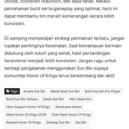
utilitas, cooldown reduction, dan daya tahan. Melalui
pemahaman build serta gameplay yang optimal, hero ini
dapat membantu tim meraih kemenangan secara lebih
konsisten.
Di samping mempelajari strategi permainan terbaru, jangan
lupakan pentingnya Kesehatan. Saat kemampuan bermain
didukung oleh tubuh yang sehat, hasil pertandingan
berpotensi menjadi lebih konsisten. Jangan ragu untuk
berbagi pengalaman menggunakan Sun Bin supaya
komunitas Honor of Kings terus berkembang dan aktif.
Tags
Arcana Sun Bin
Battle Spell Sun Bin
Build Sun Bin Pro Player
Build Sun Bin Terbaru
Guide Sun Bin
Hero Meta Hok
Hero Support Honor Of Kings
Kesehatan Gamer
Meta Honor Of Kings 2026
Push Rank Honor Of Kings
Ranked Honor Of Kings
Strategi Sun Bin
Sun Bin