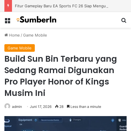
Fitur Gameplay Baru EA Sports FC 26 Siap Mengubah Cara Bermain di Lapangan Virtual
Menu
S
Home
/
Game Mobile
Game Mobile
Build Sun Bin Terbaru yang
Sedang Ramai Digunakan
Pro Player Honor of Kings
Musim Ini
admin
Juni 17, 2026
28
Less than a minute