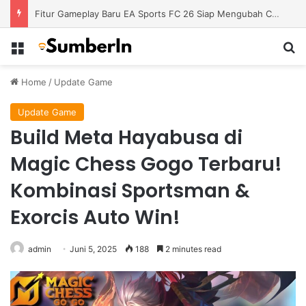
Fitur Gameplay Baru EA Sports FC 26 Siap Mengubah Cara Bermain di Lapangan Virtual
Menu
S
Home
/
Update Game
Update Game
Build Meta Hayabusa di
Magic Chess Gogo Terbaru!
Kombinasi Sportsman &
Exorcis Auto Win!
admin
Juni 5, 2025
188
2 minutes read