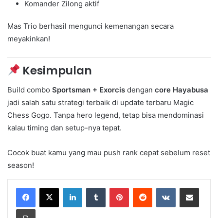
Komander Zilong aktif
Mas Trio berhasil mengunci kemenangan secara
meyakinkan!
Kesimpulan
Build combo
Sportsman + Exorcis
dengan
core Hayabusa
jadi salah satu strategi terbaik di update terbaru Magic
Chess Gogo. Tanpa hero legend, tetap bisa mendominasi
kalau timing dan setup-nya tepat.
Cocok buat kamu yang mau push rank cepat sebelum reset
season!
LinkedIn
Tumblr
Pinterest
Reddit
VKontakte
Share via Email
Print