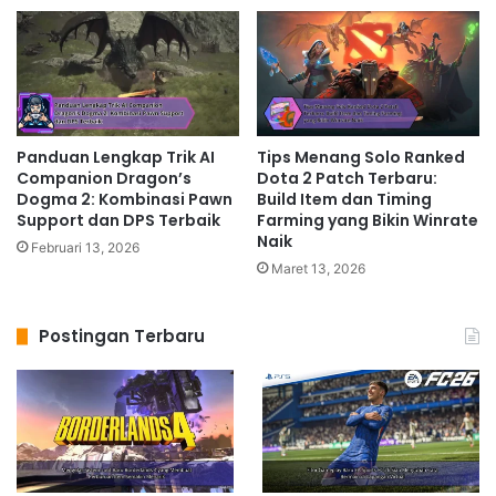
Panduan Lengkap Trik AI
Tips Menang Solo Ranked
Companion Dragon’s
Dota 2 Patch Terbaru:
Dogma 2: Kombinasi Pawn
Build Item dan Timing
Support dan DPS Terbaik
Farming yang Bikin Winrate
Naik
Februari 13, 2026
Maret 13, 2026
Postingan Terbaru