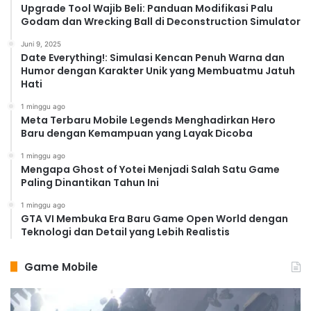
Upgrade Tool Wajib Beli: Panduan Modifikasi Palu
Godam dan Wrecking Ball di Deconstruction Simulator
Juni 9, 2025
Date Everything!: Simulasi Kencan Penuh Warna dan
Humor dengan Karakter Unik yang Membuatmu Jatuh
Hati
1 minggu ago
Meta Terbaru Mobile Legends Menghadirkan Hero
Baru dengan Kemampuan yang Layak Dicoba
1 minggu ago
Mengapa Ghost of Yotei Menjadi Salah Satu Game
Paling Dinantikan Tahun Ini
1 minggu ago
GTA VI Membuka Era Baru Game Open World dengan
Teknologi dan Detail yang Lebih Realistis
Game Mobile