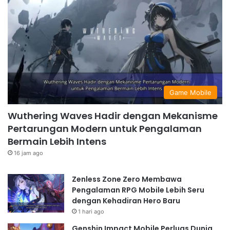
Game Mobile
Wuthering Waves Hadir dengan Mekanisme
Pertarungan Modern untuk Pengalaman
Bermain Lebih Intens
16 jam ago
Zenless Zone Zero Membawa
Pengalaman RPG Mobile Lebih Seru
dengan Kehadiran Hero Baru
1 hari ago
Genshin Impact Mobile Perluas Dunia