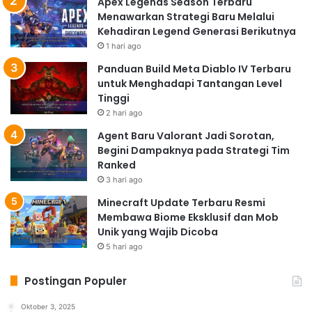
Apex Legends Season Terbaru
Menawarkan Strategi Baru Melalui
Kehadiran Legend Generasi Berikutnya
1 hari ago
Panduan Build Meta Diablo IV Terbaru
untuk Menghadapi Tantangan Level
Tinggi
2 hari ago
Agent Baru Valorant Jadi Sorotan,
Begini Dampaknya pada Strategi Tim
Ranked
3 hari ago
Minecraft Update Terbaru Resmi
Membawa Biome Eksklusif dan Mob
Unik yang Wajib Dicoba
5 hari ago
Postingan Populer
Oktober 3, 2025