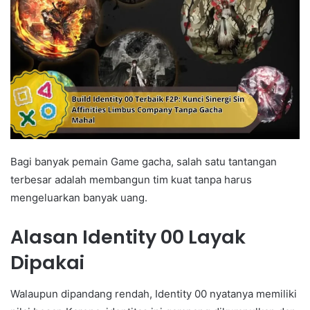
Bagi banyak pemain Game gacha, salah satu tantangan
terbesar adalah membangun tim kuat tanpa harus
mengeluarkan banyak uang.
Alasan Identity 00 Layak
Dipakai
Walaupun dipandang rendah, Identity 00 nyatanya memiliki