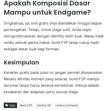
Apakah Komposisi Dasar
Mampu untuk Endgame?
Singkatnya, ya, unit gratis bisa diandalkan hingga bagian
pertengahan. Tetapi, untuk stage sulit, Anda wajib
mengombinasikan dengan identity lebih kuat. Walau tidak
selalu sekuat gacha mahal, build F2P tetap cukup hadir
sebagai dasar kuat bagi formasi.
Kesimpulan
Karakter gratis pada judul ini jangan pernah disepelekan.
Melalui afinitas elemen yang selaras, build F2P mampu
bersinar tanpa harus belanja berlebihan. Intinya adalah
kesabaran dan adaptasi party sesuai stage.
Tags
Build F2P
Identity 00
Limbus Company