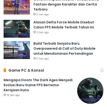
Fantasi dengan Karakter dan Cerita
Terbaru
2 hari ago
Alasan Delta Force Mobile Disebut
Calon FPS Mobile Terbaik Tahun Ini
3 hari ago
Build Terbaik Senjata Baru
Overpowered di Call of Duty Mobile
untuk Mendominasi Pertandingan
5 hari ago
Game PC & Konsol
Mengapa Doom The Dark Ages Menjadi
Evolusi Baru Game FPS Bertema
Kerajaan Kuno
16 jam ago