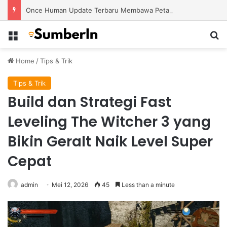
Once Human Update Terbaru Membawa Peta Baru dengan Misteri dan Konten Eksplorasi Lebih Banyak
Menu
S
Home
/
Tips & Trik
Tips & Trik
Build dan Strategi Fast
Leveling The Witcher 3 yang
Bikin Geralt Naik Level Super
Cepat
admin
Mei 12, 2026
45
Less than a minute