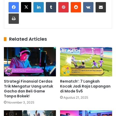
LinkedIn
Tumblr
Pinterest
Reddit
VKontakte
Share via Email
Print
Related Articles
Strategi Finansial Cerdas
Rematch’: 7 Langkah
Trik Mengatur Uang untuk
Kocak Jadi Raja Lapangan
Gacha dan Beli Game
di Mode 5v5
Tanpa Bokek!
Agustus 21, 2025
November 3, 2025