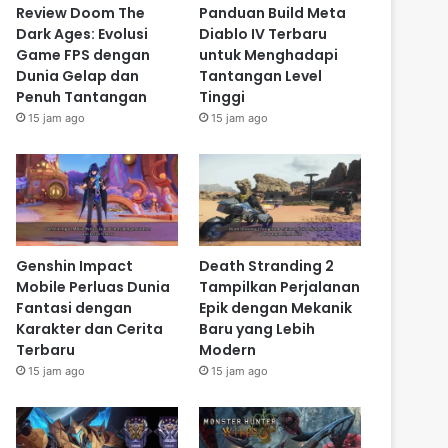
Review Doom The
Panduan Build Meta
Dark Ages: Evolusi
Diablo IV Terbaru
Game FPS dengan
untuk Menghadapi
Dunia Gelap dan
Tantangan Level
Penuh Tantangan
Tinggi
15 jam ago
15 jam ago
Genshin Impact
Death Stranding 2
Mobile Perluas Dunia
Tampilkan Perjalanan
Fantasi dengan
Epik dengan Mekanik
Karakter dan Cerita
Baru yang Lebih
Terbaru
Modern
15 jam ago
15 jam ago