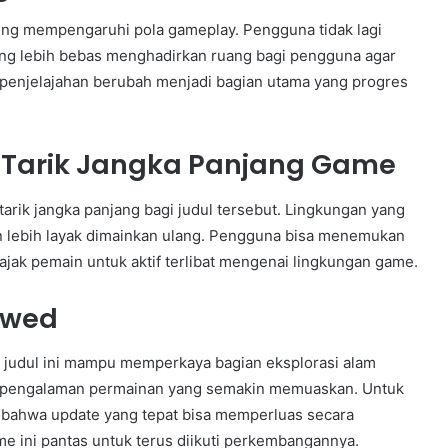
ung mempengaruhi pola gameplay. Pengguna tidak lagi
yang lebih bebas menghadirkan ruang bagi pengguna agar
, penjelajahan berubah menjadi bagian utama yang progres
 Tarik Jangka Panjang Game
rik jangka panjang bagi judul tersebut. Lingkungan yang
 lebih layak dimainkan ulang. Pengguna bisa menemukan
ajak pemain untuk aktif terlibat mengenai lingkungan game.
owed
da judul ini mampu memperkaya bagian eksplorasi alam
n pengalaman permainan yang semakin memuaskan. Untuk
asi bahwa update yang tepat bisa memperluas secara
ame ini pantas untuk terus diikuti perkembangannya.