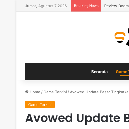
Jumat, Agustus 7 2026
Breaking News
Panduan Buil
Beranda
Game T
Home
/
Game Terkini
/
Avowed Update Besar Tingkatkan
Game Terkini
Avowed Update B