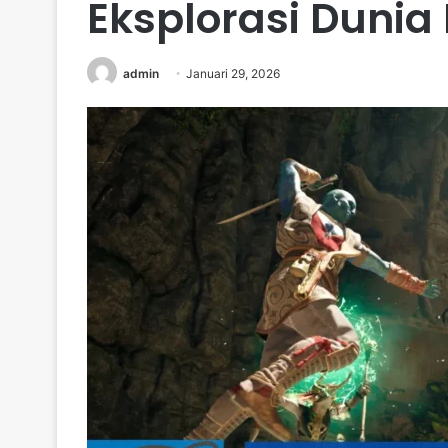
Eksplorasi Dunia
admin
Januari 29, 2026