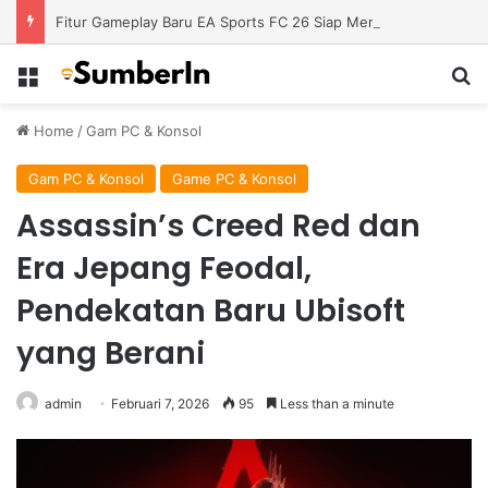
Fitur Gameplay Baru EA Sports FC 26 Siap Mengubah Cara Bermain di Lapangan Virtual
Menu
S
Home
/
Gam PC & Konsol
Gam PC & Konsol
Game PC & Konsol
Assassin’s Creed Red dan
Era Jepang Feodal,
Pendekatan Baru Ubisoft
yang Berani
admin
Februari 7, 2026
95
Less than a minute