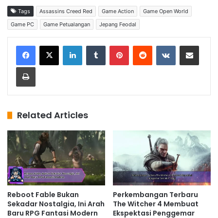
Tags
Assassins Creed Red
Game Action
Game Open World
Game PC
Game Petualangan
Jepang Feodal
LinkedIn
Tumblr
Pinterest
Reddit
VKontakte
Share via Email
Print
Related Articles
Reboot Fable Bukan
Perkembangan Terbaru
Sekadar Nostalgia, Ini Arah
The Witcher 4 Membuat
Baru RPG Fantasi Modern
Ekspektasi Penggemar