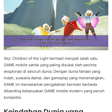
Sky: Children of the Light berhasil menjadi salah satu
GAME mobile santai yang paling disukai oleh pecinta
eksplorasi di seluruh dunia. Dengan dunia fantasi yang
indah, suasana damai, dan gameplay yang menenangkan,
GAME ini menawarkan pengalaman bermain berbeda
dibanding kebanyakan GAME mobile modern yang penuh
kompetisi.
Keindahan Dunia yang