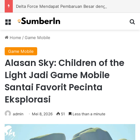
Delta Force Mendapat Pembaruan Besar dengan Map Baru dan Perubahan Gameplay Lebih Kompetitif
Menu
S
Home
/
Game Mobile
Game Mobile
Alasan Sky: Children of the
Light Jadi Game Mobile
Santai Favorit Pecinta
Eksplorasi
admin
Mei 8, 2026
51
Less than a minute