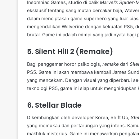
Insomniac Games, studio di balik
Marvel’s Spider-
eksklusif tentang sang mutan bercakar baja, Wolver
dalam menciptakan game superhero yang luar bias
mengendalikan Wolverine dengan kekuatan PS5, de
brutal. Game ini adalah mimpi yang jadi nyata bag
5. Silent Hill 2 (Remake)
Bagi penggemar horor psikologis,
remake
dari
Sile
PS5. Game ini akan membawa kembali James Sunder
yang mencekam. Dengan visual yang diperbarui sec
teknologi PS5, game ini siap untuk menghidupkan k
6. Stellar Blade
Dikembangkan oleh developer Korea, Shift Up,
Ste
yang memukau dan pertarungan yang intens. Kamu
makhluk misterius. Game ini menawarkan pengalam