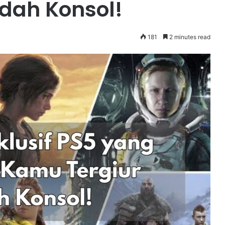
dah Konsol!
181
2 minutes read