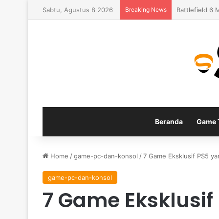
Sabtu, Agustus 8 2026
Breaking News
Apex Legends
Beranda
Game T
Home
/
game-pc-dan-konsol
/
7 Game Eksklusif PS5 yan
game-pc-dan-konsol
7 Game Eksklusif 