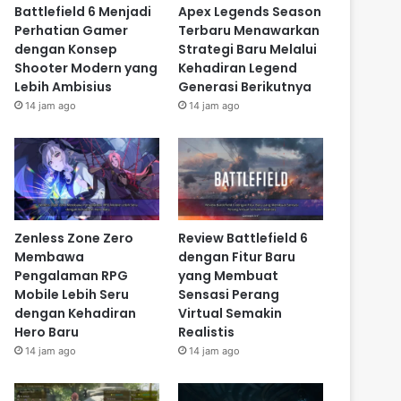
Battlefield 6 Menjadi
Apex Legends Season
Perhatian Gamer
Terbaru Menawarkan
dengan Konsep
Strategi Baru Melalui
Shooter Modern yang
Kehadiran Legend
Lebih Ambisius
Generasi Berikutnya
14 jam ago
14 jam ago
Zenless Zone Zero
Review Battlefield 6
Membawa
dengan Fitur Baru
Pengalaman RPG
yang Membuat
Mobile Lebih Seru
Sensasi Perang
dengan Kehadiran
Virtual Semakin
Hero Baru
Realistis
14 jam ago
14 jam ago