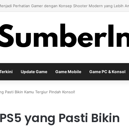
 Season Terbaru Menawarkan Strategi Baru Melalui Kehadiran Legend G
erkini
Update Game
Game Mobile
Game PC & Konsol
g Pasti Bikin Kamu Tergiur Pindah Konsol!
PS5 yang Pasti Bikin