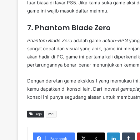
luar biasa di layar PS5. Jika kamu suka game aksi 
game ini wajib masuk daftar mainmu.
7. Phantom Blade Zero
Phantom Blade Zero
adalah game
action-RPG
yang
sangat cepat dan visual yang apik, game ini menja
akan hadir di PC, game ini pertama kali diperkenal
pertarungannya benar-benar menunjukkan kemampu
Dengan deretan game eksklusif yang memukau ini
kamu dapatkan di konsol lain. Dari inovasi
gamepla
konsol ini punya segudang alasan untuk membuatm
Tags
PS5
LinkedIn
Tumblr
Facebook
X