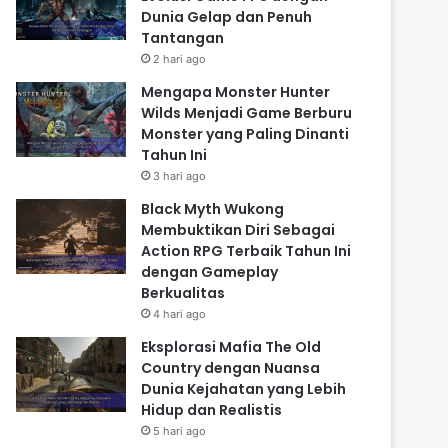
Dunia Gelap dan Penuh
Tantangan
2 hari ago
Mengapa Monster Hunter
Wilds Menjadi Game Berburu
Monster yang Paling Dinanti
Tahun Ini
3 hari ago
Black Myth Wukong
Membuktikan Diri Sebagai
Action RPG Terbaik Tahun Ini
dengan Gameplay
Berkualitas
4 hari ago
Eksplorasi Mafia The Old
Country dengan Nuansa
Dunia Kejahatan yang Lebih
Hidup dan Realistis
5 hari ago