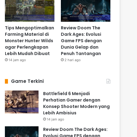
Tips Mengoptimalkan
Review Doom The
Farming Material di
Dark Ages: Evolusi
Monster Hunter Wilds
Game FPS dengan
agar Perlengkapan
Dunia Gelap dan
Lebih Mudah Dibuat
Penuh Tantangan
14 jam ago
2 hari ago
Game Terkini
Battlefield 6 Menjadi
Perhatian Gamer dengan
Konsep Shooter Modern yang
Lebih Ambisius
14 jam ago
Review Doom The Dark Ages:
Evolusi Game FPS dengan