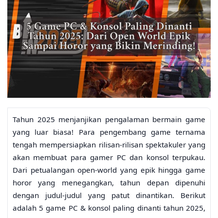
Tahun 2025 menjanjikan pengalaman bermain game
yang luar biasa! Para pengembang game ternama
tengah mempersiapkan rilisan-rilisan spektakuler yang
akan membuat para gamer PC dan konsol terpukau.
Dari petualangan open-world yang epik hingga game
horor yang menegangkan, tahun depan dipenuhi
dengan judul-judul yang patut dinantikan. Berikut
adalah 5 game PC & konsol paling dinanti tahun 2025,