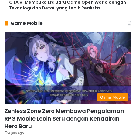
GTA VI Membuka Era Baru Game Open World dengan
Liberty Istimewa:
Teknologi dan Detail yang Lebih Realistis
Setting baru di Dogtown, sebuah distrik baru di Night
Game Mobile
City.
Cerita baru yang menarik dan menegangkan.
Karakter-karakter baru yang unik dan menarik.
Misi-misi baru yang menantang dan beragam.
Perbaikan dan peningkatan pada gameplay.
Bagi para penggemar Cyberpunk 2077, Phantom
Liberty adalah sebuah angin segar yang sangat
dinantikan. Semoga ekspansi ini mampu memenuhi
ekspektasi dan memberikan pengalaman bermain
yang lebih baik dari sebelumnya.
Game Mobile
5. Aethelred: Game Strategi
Zenless Zone Zero Membawa Pengalaman
Real-Time yang Epik
RPG Mobile Lebih Seru dengan Kehadiran
Pecinta game strategi real-time (RTS) akan dimanjakan
Hero Baru
dengan Aethelred, game RTS yang ambisius dengan
4 jam ago