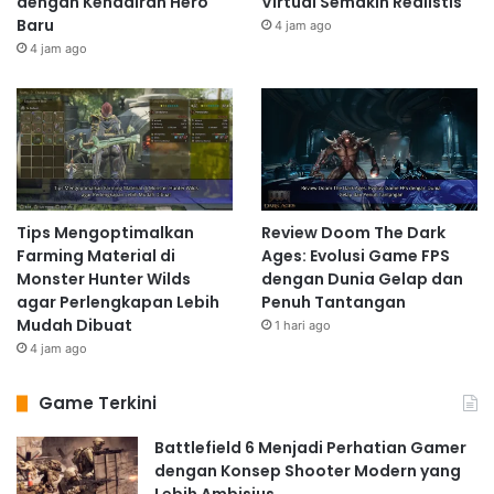
2. Silent Hill: Homecoming 2
dengan Kehadiran Hero
Virtual Semakin Realistis
Baru
4 jam ago
– Horor Psikologis yang
4 jam ago
Mengerikan
Penggemar game horor pasti sudah tidak sabar
menantikan Silent Hill: Homecoming 2. Sebagai salah
satu seri game horor paling ikonik, Silent Hill selalu
berhasil menciptakan suasana mencekam dan
Tips Mengoptimalkan
Review Doom The Dark
menegangkan. Homecoming 2 dikabarkan akan
Farming Material di
Ages: Evolusi Game FPS
membawa kembali formula horor psikologis yang khas,
Monster Hunter Wilds
dengan Dunia Gelap dan
dengan cerita yang gelap dan misterius. Siap-siap
agar Perlengkapan Lebih
Penuh Tantangan
untuk berhadapan dengan monster-monster
Mudah Dibuat
1 hari ago
mengerikan dan teka-teki yang akan menguji pikiran
4 jam ago
Anda.
Game Terkini
Ketegangan yang Tak Terduga
dalam Silent Hill: Homecoming 2:
Battlefield 6 Menjadi Perhatian Gamer
dengan Konsep Shooter Modern yang
Suasana mencekam dan atmosfer yang menegangkan.