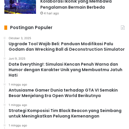
Kolaborasi Ikonik yang Membawa
pengalaman bermain yang kaya dan mendalam. Bagi
Pengalaman Bermain Berbeda
penggemar game seperti No Man’s Sky dan Elite
4 hari ago
Dangerous, Starfall adalah game yang patut untuk
diantisipasi.
Postingan Populer
4. Cyberpunk 2077: Phantom
Oktober 3, 2025
Liberty – Ekspansi yang
Upgrade Tool Wajib Beli: Panduan Modifikasi Palu
Godam dan Wrecking Ball di Deconstruction Simulator
Dinantikan
Juni 9, 2025
Date Everything!: Simulasi Kencan Penuh Warna dan
Cyberpunk 2077, meskipun rilis awalnya penuh dengan
Humor dengan Karakter Unik yang Membuatmu Jatuh
kontroversi, tetap menjadi game yang menarik banyak
Hati
perhatian. Ekspansinya, Phantom Liberty, diharapkan
1 minggu ago
akan memperbaiki kekurangan-kekurangan yang ada
Antusiasme Gamer Dunia terhadap GTA VI Semakin
dan membawa pengalaman bermain yang lebih
Besar Menjelang Era Open World Berikutnya
memuaskan. Dengan setting baru dan cerita yang
1 minggu ago
menarik, Phantom Liberty menjanjikan petualangan
Strategi Komposisi Tim Black Beacon yang Seimbang
untuk Meningkatkan Peluang Kemenangan
Cyberpunk yang lebih intens dan mendalam.
Apa yang Membuat Phantom
1 minggu ago