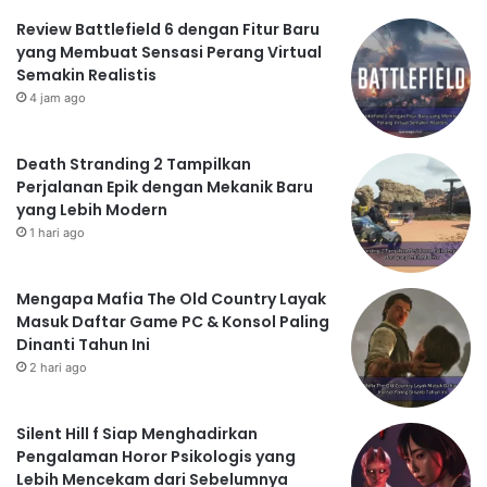
kecil dari banyak game PC & konsol yang dinantikan.
Review Battlefield 6 dengan Fitur Baru
Siapkan diri Anda untuk pengalaman bermain game
yang Membuat Sensasi Perang Virtual
yang tak terlupakan!
Semakin Realistis
4 jam ago
Death Stranding 2 Tampilkan
Perjalanan Epik dengan Mekanik Baru
yang Lebih Modern
1 hari ago
Mengapa Mafia The Old Country Layak
Masuk Daftar Game PC & Konsol Paling
Dinanti Tahun Ini
2 hari ago
Silent Hill f Siap Menghadirkan
Pengalaman Horor Psikologis yang
Lebih Mencekam dari Sebelumnya