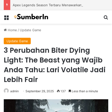
Apex Legends Season Terbaru Menawarkan Strategi Baru Melalui Kehadiran Legend Generasi Berikutnya
Menu
S
Home
/
Update Game
Update Game
3 Perubahan Biter Dying
Light: The Beast yang Wajib
Anda Tahu: Lari Volatile Jadi
Lebih Fair
admin
September 29, 2025
137
Less than a minute