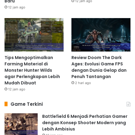
Baru
12 jam ago
12 jam ago
Tips Mengoptimalkan
Review Doom The Dark
Farming Material di
Ages: Evolusi Game FPS
Monster Hunter Wilds
dengan Dunia Gelap dan
agar Perlengkapan Lebih
Penuh Tantangan
Mudah Dibuat
2 hari ago
12 jam ago
Game Terkini
Battlefield 6 Menjadi Perhatian Gamer
dengan Konsep Shooter Modern yang
Lebih Ambisius