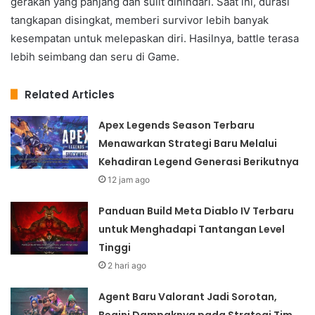
gerakan yang panjang dan sulit dihindari. Saat ini, durasi
tangkapan disingkat, memberi survivor lebih banyak
kesempatan untuk melepaskan diri. Hasilnya, battle terasa
lebih seimbang dan seru di Game.
Related Articles
Apex Legends Season Terbaru
Menawarkan Strategi Baru Melalui
Kehadiran Legend Generasi Berikutnya
12 jam ago
Panduan Build Meta Diablo IV Terbaru
untuk Menghadapi Tantangan Level
Tinggi
2 hari ago
Agent Baru Valorant Jadi Sorotan,
Begini Dampaknya pada Strategi Tim