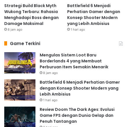
Strategi Build Black Myth
Battlefield 6 Menjadi
Wukong Terbaru: Rahasia
Perhatian Gamer dengan
Menghadapi Boss dengan
Konsep Shooter Modern
Damage Maksimal
yang Lebih Ambisius
8 jam ago
1 hari ago
Game Terkini
Mengulas Sistem Loot Baru
Borderlands 4 yang Membuat
Perburuan Item Semakin Menarik
8 jam ago
Battlefield 6 Menjadi Perhatian Gamer
dengan Konsep Shooter Modern yang
Lebih Ambisius
1 hari ago
Review Doom The Dark Ages: Evolusi
Game FPS dengan Dunia Gelap dan
Penuh Tantangan