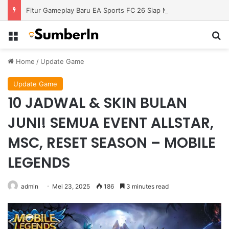
Fitur Gameplay Baru EA Sports FC 26 Siap Mengubah Cara Bermain di Lapangan Virtual
Menu
S
Home
/
Update Game
Update Game
10 JADWAL & SKIN BULAN
JUNI! SEMUA EVENT ALLSTAR,
MSC, RESET SEASON – MOBILE
LEGENDS
admin
Mei 23, 2025
186
3 minutes read