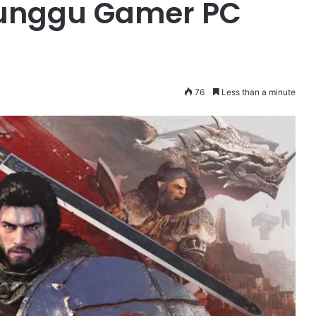
tunggu Gamer PC
76
Less than a minute