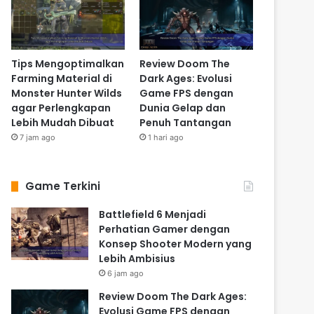
Tips Mengoptimalkan
Review Doom The
Farming Material di
Dark Ages: Evolusi
Monster Hunter Wilds
Game FPS dengan
agar Perlengkapan
Dunia Gelap dan
Lebih Mudah Dibuat
Penuh Tantangan
7 jam ago
1 hari ago
Game Terkini
Battlefield 6 Menjadi
Perhatian Gamer dengan
Konsep Shooter Modern yang
Lebih Ambisius
6 jam ago
Review Doom The Dark Ages:
Evolusi Game FPS dengan