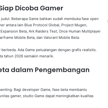
Siap Dicoba Gamer
k judul. Beberapa Game bahkan sudah membuka fase open
er antara lain Blue Protocol Global, Project Mugen,
Expansion Beta, Ark Raiders Test, Once Human Multiplayer
Warframe Mobile Beta, dan Valorant Mobile Beta.
berbeda. Ada Game petualangan dengan grafis realistis.
ta tahun 2026 semakin menarik.
Beta dalam Pengembangan
enting. Bagi developer Game, fase beta membantu
as gamer, studio Game dapat meningkatkan kualitas