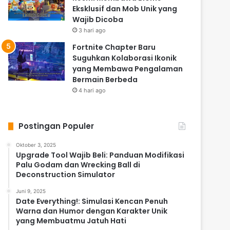
Eksklusif dan Mob Unik yang
Wajib Dicoba
3 hari ago
Fortnite Chapter Baru
Suguhkan Kolaborasi Ikonik
yang Membawa Pengalaman
Bermain Berbeda
4 hari ago
Postingan Populer
Oktober 3, 2025
Upgrade Tool Wajib Beli: Panduan Modifikasi
Palu Godam dan Wrecking Ball di
Deconstruction Simulator
Juni 9, 2025
Date Everything!: Simulasi Kencan Penuh
Warna dan Humor dengan Karakter Unik
yang Membuatmu Jatuh Hati