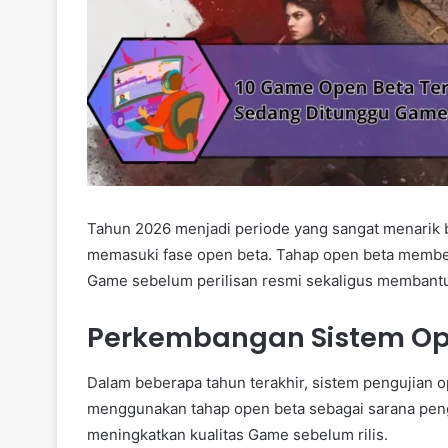
Tahun 2026 menjadi periode yang sangat menarik b
memasuki fase open beta. Tahap open beta memb
Game sebelum perilisan resmi sekaligus membant
Perkembangan Sistem Op
Dalam beberapa tahun terakhir, sistem pengujian 
menggunakan tahap open beta sebagai sarana pe
meningkatkan kualitas Game sebelum rilis.