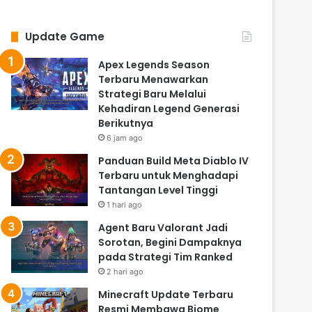
Update Game
Apex Legends Season
Terbaru Menawarkan
Strategi Baru Melalui
Kehadiran Legend Generasi
Berikutnya
6 jam ago
Panduan Build Meta Diablo IV
Terbaru untuk Menghadapi
Tantangan Level Tinggi
1 hari ago
Agent Baru Valorant Jadi
Sorotan, Begini Dampaknya
pada Strategi Tim Ranked
2 hari ago
Minecraft Update Terbaru
Resmi Membawa Biome