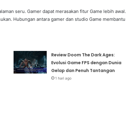
laman seru. Gamer dapat merasakan fitur Game lebih awal.
asukan. Hubungan antara gamer dan studio Game membantu
Review Doom The Dark Ages:
Evolusi Game FPS dengan Dunia
Gelap dan Penuh Tantangan
1 hari ago