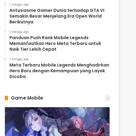
1 minggu ago
Antusiasme Gamer Dunia terhadap GTA VI
Semakin Besar Menjelang Era Open World
Berikutnya
1 minggu ago
Panduan Push Rank Mobile Legends
Memanfaatkan Hero Meta Terbaru untuk
Naik Tier Lebih Cepat
1 minggu ago
Meta Terbaru Mobile Legends Menghadirkan
Hero Baru dengan Kemampuan yang Layak
Dicoba
Game Mobile