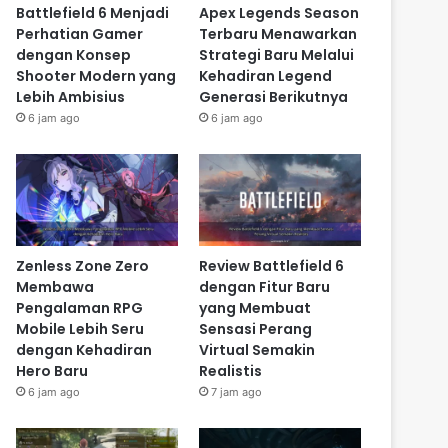
Battlefield 6 Menjadi
Apex Legends Season
Perhatian Gamer
Terbaru Menawarkan
dengan Konsep
Strategi Baru Melalui
Shooter Modern yang
Kehadiran Legend
Lebih Ambisius
Generasi Berikutnya
6 jam ago
6 jam ago
Zenless Zone Zero
Review Battlefield 6
Membawa
dengan Fitur Baru
Pengalaman RPG
yang Membuat
Mobile Lebih Seru
Sensasi Perang
dengan Kehadiran
Virtual Semakin
Hero Baru
Realistis
6 jam ago
7 jam ago