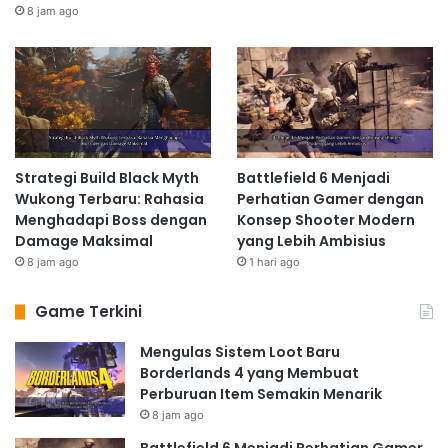
posisi mereka dan musuh di sekitar mereka.
8 jam ago
Kemampuan ini membantu mereka dalam
pengambilan keputusan yang tepat, baik dalam
menyerang maupun bertahan.
Strategi Permainan: Lebih
dari Sekadar Keterampilan
Strategi Build Black Myth
Battlefield 6 Menjadi
Keterampilan individu saja tidak cukup untuk mencapai
Wukong Terbaru: Rahasia
Perhatian Gamer dengan
peringkat top global. Strategi permainan yang cerdas
Menghadapi Boss dengan
Konsep Shooter Modern
Damage Maksimal
yang Lebih Ambisius
dan adaptif merupakan kunci keberhasilan. Gamer
8 jam ago
1 hari ago
profesional selalu menganalisis dan beradaptasi
dengan situasi yang ada.
Game Terkini
4. Analisis Lawan:
Amati pola permainan lawan Anda. Identifikasi
Mengulas Sistem Loot Baru
Borderlands 4 yang Membuat
kekuatan dan kelemahan mereka. Manfaatkan
Perburuan Item Semakin Menarik
kelemahan mereka dan hindari strategi yang mudah
8 jam ago
diprediksi.