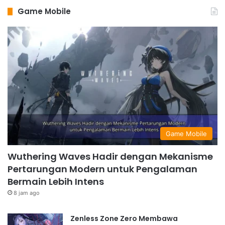
mencari cara untuk memperbaikinya.
Game Mobile
11. Belajar dari Kekalahan:
Kekalahan adalah bagian dari proses belajar. Gamer
profesional belajar dari kesalahan mereka dan
menggunakan pengalaman tersebut untuk
meningkatkan performa mereka di masa mendatang.
Teknologi dan Optimasi
Performa:
Teknologi dan optimasi performa juga memainkan
Game Mobile
peran penting dalam mencapai peringkat top global.
12. Peralatan yang Tepat:
Wuthering Waves Hadir dengan Mekanisme
Investasi pada peralatan yang berkualitas, seperti
Pertarungan Modern untuk Pengalaman
komputer atau konsol yang mumpuni dan aksesoris
Bermain Lebih Intens
seperti mouse dan keyboard gaming, sangat penting
8 jam ago
untuk meningkatkan performa.
13. Optimasi Pengaturan Game:
Zenless Zone Zero Membawa