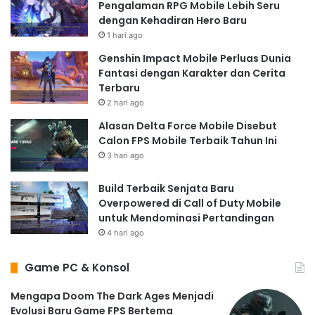
Pengalaman RPG Mobile Lebih Seru
Gamer profesional mengoptimalkan pengaturan game
dengan Kehadiran Hero Baru
mereka untuk mendapatkan performa terbaik, seperti
1 hari ago
pengaturan grafis, sensitivitas mouse, dan kontrol
Genshin Impact Mobile Perluas Dunia
lainnya.
Fantasi dengan Karakter dan Cerita
14. Koneksi Internet yang Stabil:
Terbaru
2 hari ago
Koneksi internet yang stabil dan cepat sangat penting
untuk menghindari lag dan
delay
yang dapat
Alasan Delta Force Mobile Disebut
Calon FPS Mobile Terbaik Tahun Ini
memengaruhi performa.
3 hari ago
Strategi Lain yang Sering
Digunakan:
Build Terbaik Senjata Baru
Overpowered di Call of Duty Mobile
Berikut beberapa strategi tambahan yang sering
untuk Mendominasi Pertandingan
digunakan oleh gamer profesional:
4 hari ago
15. Memahami Meta Game:
Game PC & Konsol
Memahami
meta game
, atau tren strategi dan
build
yang populer di komunitas, sangat penting untuk tetap
Mengapa Doom The Dark Ages Menjadi
kompetitif.
Evolusi Baru Game FPS Bertema